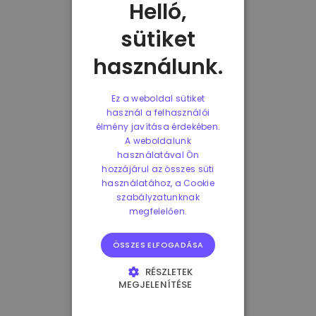
Helló,
sütiket
használunk.
Ez a weboldal sütiket
használ a felhasználói
élmény javítása érdekében.
A weboldalunk
használatával Ön
hozzájárul az összes süti
használatához, a Cookie
szabályzatunknak
megfelelően.
ÖSSZES ELFOGADÁSA
RÉSZLETEK
MEGJELENÍTÉSE
ELENGEDHETETLENÜL