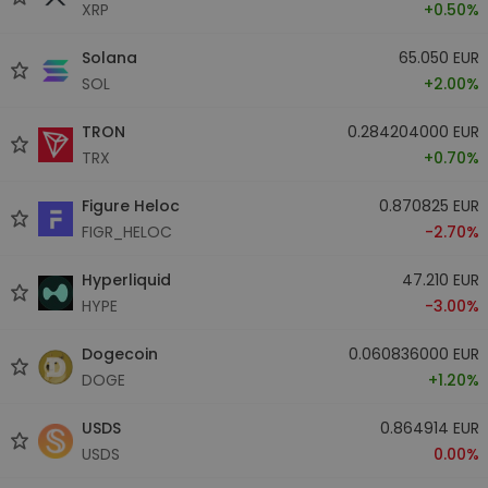
XRP
+0.50%
Solana
65.050 EUR
SOL
+2.00%
TRON
0.284204000 EUR
TRX
+0.70%
Figure Heloc
0.870825 EUR
FIGR_HELOC
-2.70%
Hyperliquid
47.210 EUR
HYPE
-3.00%
Dogecoin
0.060836000 EUR
DOGE
+1.20%
USDS
0.864914 EUR
USDS
0.00%