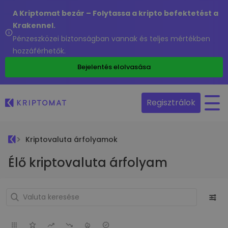
A Kriptomat bezár – Folytassa a kripto befektetést a
Krakennel.
Pénzeszközei biztonságban vannak és teljes mértékben
hozzáférhetők.
Bejelentés elolvasása
Regisztrálok
Kriptovaluta árfolyamok
Élő kriptovaluta árfolyam