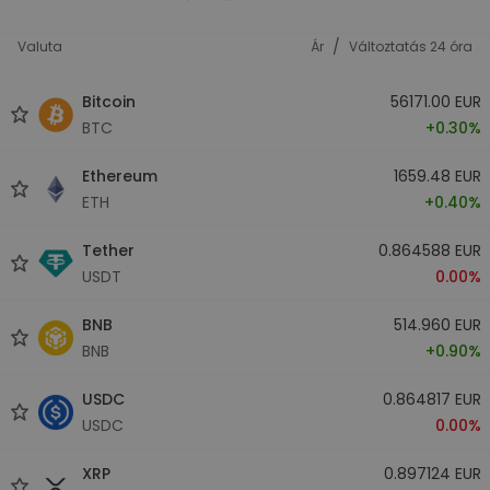
/
Valuta
Ár
Változtatás 24 óra
Bitcoin
56171.00 EUR
BTC
+0.30%
Ethereum
1659.48 EUR
ETH
+0.40%
Tether
0.864588 EUR
USDT
0.00%
BNB
514.960 EUR
BNB
+0.90%
USDC
0.864817 EUR
USDC
0.00%
XRP
0.897124 EUR