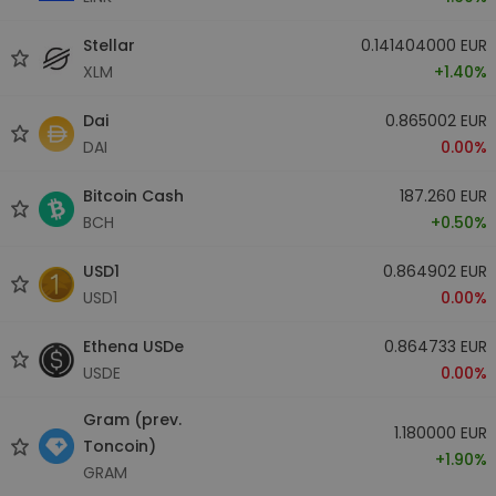
Stellar
0.141404000 EUR
XLM
+1.40%
Dai
0.865002 EUR
DAI
0.00%
Bitcoin Cash
187.260 EUR
BCH
+0.50%
USD1
0.864902 EUR
USD1
0.00%
Ethena USDe
0.864733 EUR
USDE
0.00%
Gram (prev.
1.180000 EUR
Toncoin)
+1.90%
GRAM