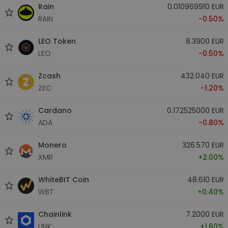
Rain
0.010969910 EUR
RAIN
-0.50%
LEO Token
8.3900 EUR
LEO
-0.50%
Zcash
432.040 EUR
ZEC
-1.20%
Cardano
0.172525000 EUR
ADA
-0.80%
Monero
326.570 EUR
XMR
+2.00%
WhiteBIT Coin
48.610 EUR
WBT
+0.40%
Chainlink
7.2000 EUR
LINK
+1.60%