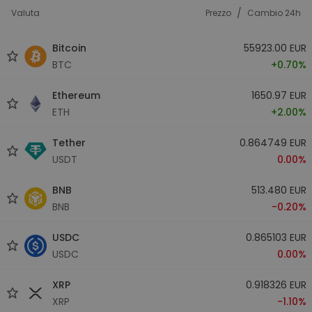
/
Valuta
Prezzo
Cambio 24h
Bitcoin
55923.00 EUR
BTC
+0.70%
Ethereum
1650.97 EUR
ETH
+2.00%
Tether
0.864749 EUR
USDT
0.00%
BNB
513.480 EUR
BNB
-0.20%
USDC
0.865103 EUR
USDC
0.00%
XRP
0.918326 EUR
XRP
-1.10%