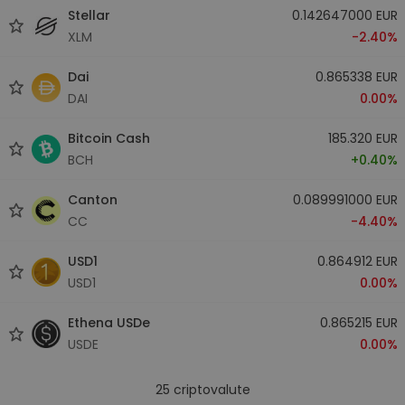
Stellar
0.142647000 EUR
XLM
-2.40%
Dai
0.865338 EUR
DAI
0.00%
Bitcoin Cash
185.320 EUR
BCH
+0.40%
Canton
0.089991000 EUR
CC
-4.40%
USD1
0.864912 EUR
USD1
0.00%
Ethena USDe
0.865215 EUR
USDE
0.00%
25
criptovalute