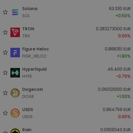
Solana
63.330 EUR
SOL
+0.50%
TRON
0.283273000 EUR
TRX
0.00%
Figure Heloc
0.888351 EUR
FIGR_HELOC
+1.80%
Hyperliquid
46.400 EUR
HYPE
-0.70%
Dogecoin
0.060121000 EUR
DOGE
+1.00%
USDS
0.864759 EUR
USDS
0.00%
Rain
0.011010140 EUR