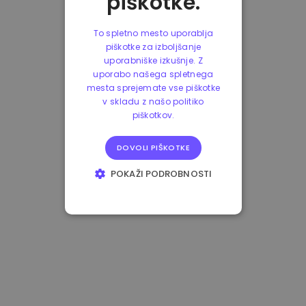
piškotke.
To spletno mesto uporablja
piškotke za izboljšanje
uporabniške izkušnje. Z
uporabo našega spletnega
mesta sprejemate vse piškotke
v skladu z našo politiko
piškotkov.
DOVOLI PIŠKOTKE
POKAŽI PODROBNOSTI
NUJNO POTREBNI
IZVEDBENI
CILJANJE
FUNKCIONALNOST