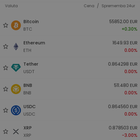
/
Valuta
Cena
Sprememba 24ur
Bitcoin
55852.00 EUR
BTC
+0.30%
Ethereum
1649.93 EUR
ETH
0.00%
Tether
0.864298 EUR
USDT
0.00%
BNB
511.480 EUR
BNB
0.00%
USDC
0.864560 EUR
USDC
0.00%
XRP
0.878503 EUR
XRP
-3.00%