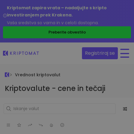
Kriptomat zapira vrata – nadaljujte s kripto
investiranjem prek Krakena.
Vaša sredstva so varna in v celoti dostopna.
Preberite obvestilo
Registriraj se
Vrednost kriptovalut
Kriptovalute - cene in tečaji