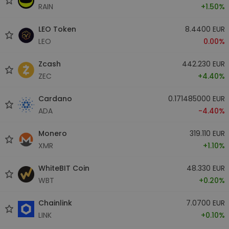
RAIN
+1.50%
LEO Token
8.4400 EUR
LEO
0.00%
Zcash
442.230 EUR
ZEC
+4.40%
Cardano
0.171485000 EUR
ADA
-4.40%
Monero
319.110 EUR
XMR
+1.10%
WhiteBIT Coin
48.330 EUR
WBT
+0.20%
Chainlink
7.0700 EUR
LINK
+0.10%