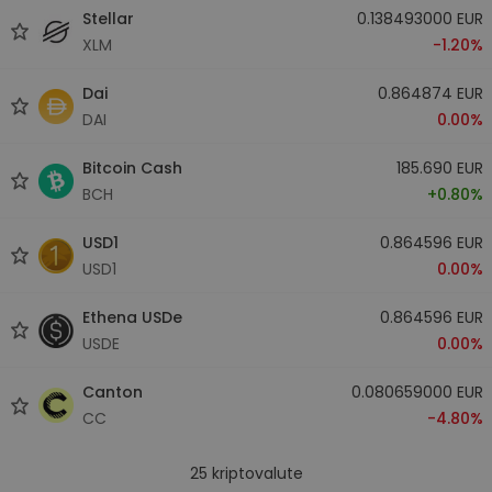
Stellar
0.138493000 EUR
XLM
-1.20%
Dai
0.864874 EUR
DAI
0.00%
Bitcoin Cash
185.690 EUR
BCH
+0.80%
USD1
0.864596 EUR
USD1
0.00%
Ethena USDe
0.864596 EUR
USDE
0.00%
Canton
0.080659000 EUR
CC
-4.80%
25
kriptovalute