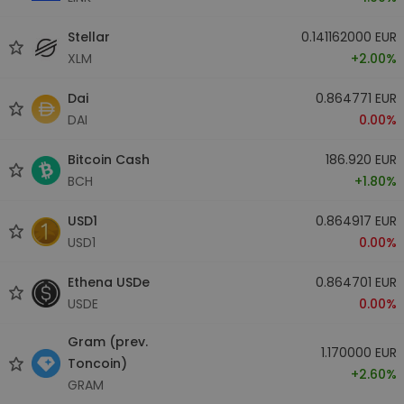
Stellar
0.141162000 EUR
XLM
+2.00%
Dai
0.864771 EUR
DAI
0.00%
Bitcoin Cash
186.920 EUR
BCH
+1.80%
USD1
0.864917 EUR
USD1
0.00%
Ethena USDe
0.864701 EUR
USDE
0.00%
Gram (prev.
1.170000 EUR
Toncoin)
+2.60%
GRAM