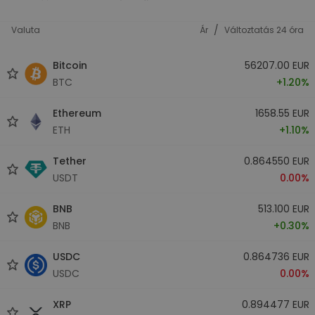
/
Valuta
Ár
Változtatás 24 óra
Bitcoin
56207.00 EUR
BTC
+1.20%
Ethereum
1658.55 EUR
ETH
+1.10%
Tether
0.864550 EUR
USDT
0.00%
BNB
513.100 EUR
BNB
+0.30%
USDC
0.864736 EUR
USDC
0.00%
XRP
0.894477 EUR