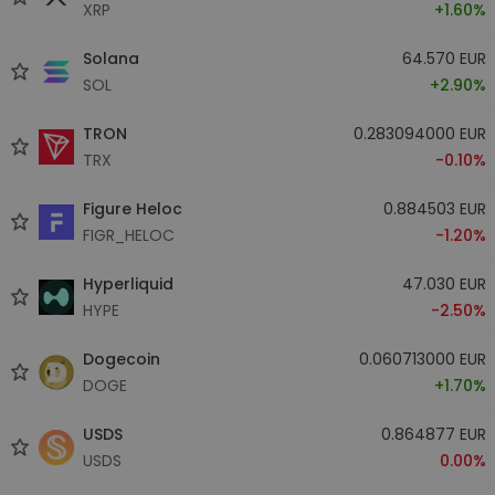
XRP
+1.60%
Solana
64.570 EUR
SOL
+2.90%
TRON
0.283094000 EUR
TRX
-0.10%
Figure Heloc
0.884503 EUR
FIGR_HELOC
-1.20%
Hyperliquid
47.030 EUR
HYPE
-2.50%
Dogecoin
0.060713000 EUR
DOGE
+1.70%
USDS
0.864877 EUR
USDS
0.00%