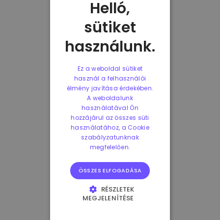
Helló,
sütiket
használunk.
Ez a weboldal sütiket
használ a felhasználói
élmény javítása érdekében.
A weboldalunk
használatával Ön
hozzájárul az összes süti
használatához, a Cookie
szabályzatunknak
megfelelően.
ÖSSZES ELFOGADÁSA
RÉSZLETEK
MEGJELENÍTÉSE
ELENGEDHETETLENÜL