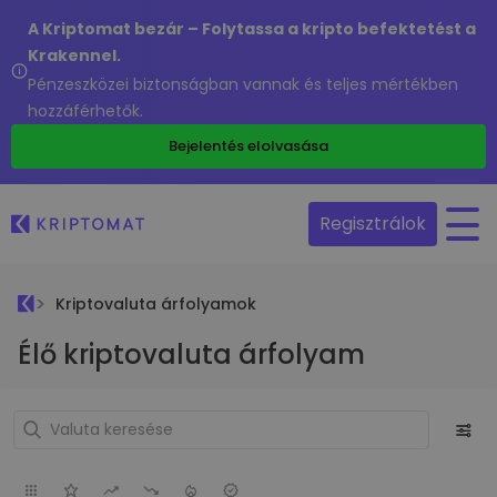
A Kriptomat bezár – Folytassa a kripto befektetést a
Krakennel.
Pénzeszközei biztonságban vannak és teljes mértékben
hozzáférhetők.
Bejelentés elolvasása
Regisztrálok
Kriptovaluta árfolyamok
Élő kriptovaluta árfolyam