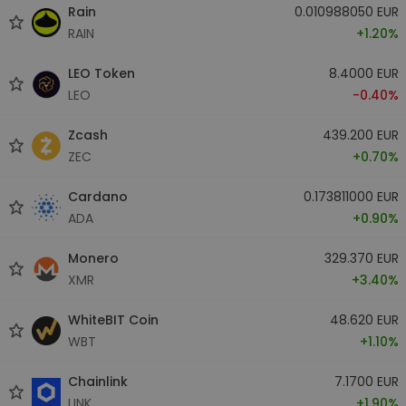
Rain
0.010988050 EUR
RAIN
+1.20%
LEO Token
8.4000 EUR
LEO
-0.40%
Zcash
439.200 EUR
ZEC
+0.70%
Cardano
0.173811000 EUR
ADA
+0.90%
Monero
329.370 EUR
XMR
+3.40%
WhiteBIT Coin
48.620 EUR
WBT
+1.10%
Chainlink
7.1700 EUR
LINK
+1.90%