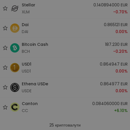
Stellar
0.140894000 EUR
XLM
-0.70%
Dai
0.865121 EUR
DAI
0.00%
Bitcoin Cash
187.230 EUR
BCH
-0.20%
USD1
0.864947 EUR
USD1
0.00%
Ethena USDe
0.864977 EUR
USDE
0.00%
Canton
0.084060000 EUR
CC
+6.10%
25
криптовалути