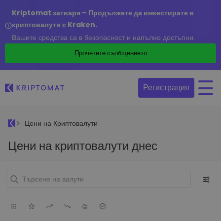
Kriptomat затваря – Продължете да инвестирате в
криптовалути с Kraken.
Вашите средства са в безопасност и напълно достъпни.
Прочетете съобщението
Регистрация
Цени на Криптовалути
Цени на криптовалути днес