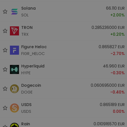
Solana
66.110 EUR
SOL
+2.00%
TRON
0.285236000 EUR
TRX
+0.20%
Figure Heloc
0.865827 EUR
FIGR_HELOC
-2.70%
Hyperliquid
46.960 EUR
HYPE
-0.30%
Dogecoin
0.060695000 EUR
DOGE
-0.40%
USDS
0.865189 EUR
USDS
0.00%
Rain
0.010916570 EUR