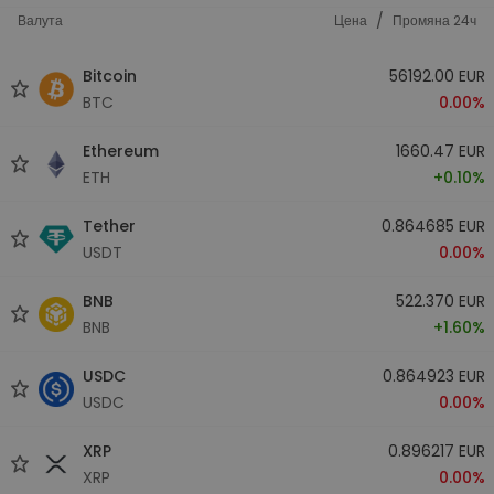
/
Валута
Цена
Промяна 24ч
Bitcoin
56192.00 EUR
BTC
0.00%
Ethereum
1660.47 EUR
ETH
+0.10%
Tether
0.864685 EUR
USDT
0.00%
BNB
522.370 EUR
BNB
+1.60%
USDC
0.864923 EUR
USDC
0.00%
XRP
0.896217 EUR
XRP
0.00%