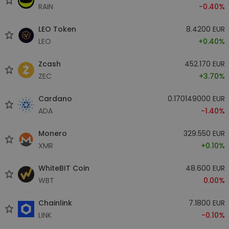
RAIN
-0.40%
LEO Token
8.4200 EUR
LEO
+0.40%
Zcash
452.170 EUR
ZEC
+3.70%
Cardano
0.170149000 EUR
ADA
-1.40%
Monero
329.550 EUR
XMR
+0.10%
WhiteBIT Coin
48.600 EUR
WBT
0.00%
Chainlink
7.1800 EUR
LINK
-0.10%