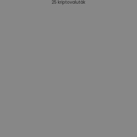
25
kriptovaluták