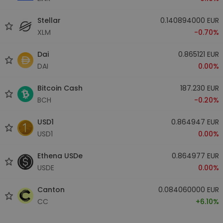
Stellar
0.140894000 EUR
XLM
-0.70%
Dai
0.865121 EUR
DAI
0.00%
Bitcoin Cash
187.230 EUR
BCH
-0.20%
USD1
0.864947 EUR
USD1
0.00%
Ethena USDe
0.864977 EUR
USDE
0.00%
Canton
0.084060000 EUR
CC
+6.10%