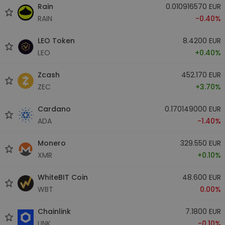
Rain
0.010916570 EUR
RAIN
-0.40%
LEO Token
8.4200 EUR
LEO
+0.40%
Zcash
452.170 EUR
ZEC
+3.70%
Cardano
0.170149000 EUR
ADA
-1.40%
Monero
329.550 EUR
XMR
+0.10%
WhiteBIT Coin
48.600 EUR
WBT
0.00%
Chainlink
7.1800 EUR
LINK
-0.10%