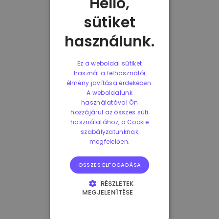
Helló,
sütiket
használunk.
Ez a weboldal sütiket
használ a felhasználói
élmény javítása érdekében.
A weboldalunk
használatával Ön
hozzájárul az összes süti
használatához, a Cookie
szabályzatunknak
megfelelően.
ÖSSZES ELFOGADÁSA
RÉSZLETEK
MEGJELENÍTÉSE
ELENGEDHETETLENÜL
SZÜKSÉGES