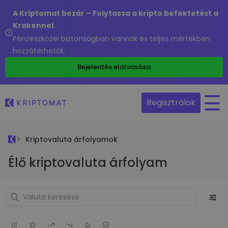
A Kriptomat bezár – Folytassa a kripto befektetést a
Krakennel.
Pénzeszközei biztonságban vannak és teljes mértékben
hozzáférhetők.
Bejelentés elolvasása
Regisztrálok
Kriptovaluta árfolyamok
Élő kriptovaluta árfolyam