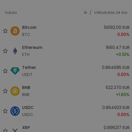
/
Valuta
Ár
Változtatás 24 óra
Bitcoin
56192.00 EUR
BTC
0.00%
Ethereum
1660.47 EUR
ETH
+0.10%
Tether
0.864685 EUR
USDT
0.00%
BNB
522.370 EUR
BNB
+1.60%
USDC
0.864923 EUR
USDC
0.00%
XRP
0.896217 EUR