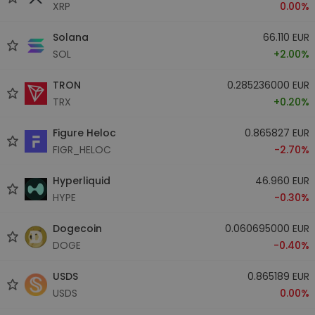
XRP
0.00%
Solana
66.110 EUR
SOL
+2.00%
TRON
0.285236000 EUR
TRX
+0.20%
Figure Heloc
0.865827 EUR
FIGR_HELOC
-2.70%
Hyperliquid
46.960 EUR
HYPE
-0.30%
Dogecoin
0.060695000 EUR
DOGE
-0.40%
USDS
0.865189 EUR
USDS
0.00%