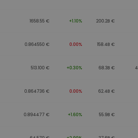
1658.55 €
+1.10%
200.2B €
0.864550 €
0.00%
158.4B €
513.100 €
+0.30%
68.3B €
4
0.864736 €
0.00%
62.4B €
0.894477 €
+1.60%
55.9B €
64.570 €
+2.90%
37.6B €