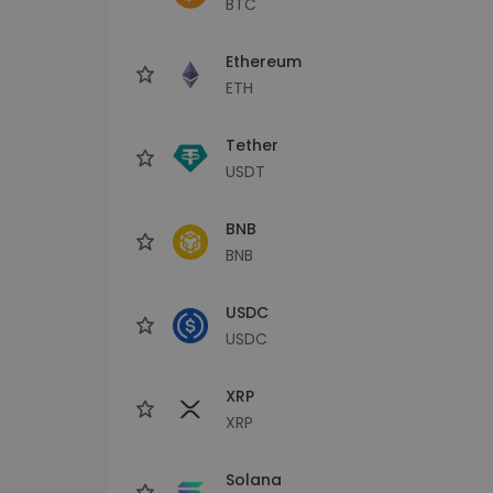
BTC
kriptotárca
Ethereum
ETH
Tether
USDT
BNB
BNB
USDC
USDC
XRP
XRP
Solana