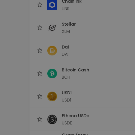
Chainlink
LINK
Stellar
XLM
Dai
DAI
Bitcoin Cash
BCH
USD1
USD1
Ethena USDe
USDE
Gram (prev.