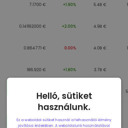
7.1700 €
+1.90%
5.4B €
0.141162000 €
+2.00%
4.9B €
0.864771 €
0.00%
4.0B €
186.920 €
+1.80%
3.7B €
0.864917 €
0.00%
3.5B €
Helló, sütiket
használunk.
0.864701 €
0.00%
3.4B €
Ez a weboldal sütiket használ a felhasználói élmény
javítása érdekében. A weboldalunk használatával