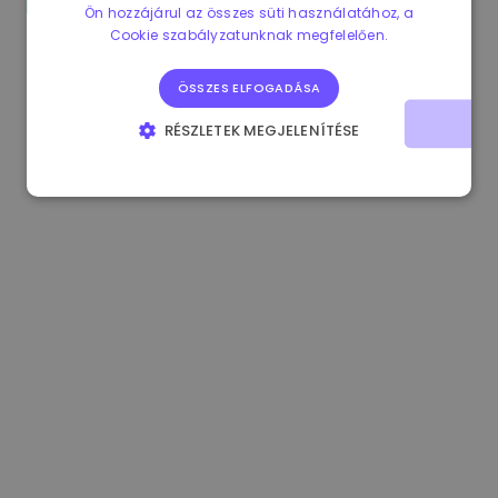
Ön hozzájárul az összes süti használatához, a
1.170000 €
+2.60%
3.2B €
Cookie szabályzatunknak megfelelően.
ÖSSZES ELFOGADÁSA
RÉSZLETEK MEGJELENÍTÉSE
ELENGEDHETETLENÜL SZÜKSÉGES
TELJESÍTMÉNY
CÉLZÁS
FUNKCIONALITÁS