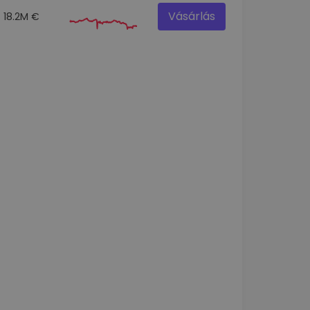
Vásárlás
18.2M €