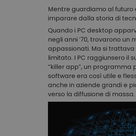
Mentre guardiamo al futuro 
imparare dalla storia di tecn
Quando i PC desktop apparve
negli anni ’70, trovarono un me
appassionati. Ma si trattav
limitato. I PC raggiunsero il
“killer app”, un programma pe
software era così utile e fless
anche in aziende grandi e pic
verso la diffusione di massa.