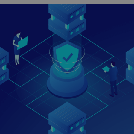
nti
crypto