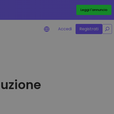
/
Leggi l'annuncio
Accedi
Registrati
isi di prezzo
ornamenti dei prezzi in tempo
 dei tuoi token preferiti
pri asset
oluzione
ri opportunità di investimento
lisi dei dati del portafoglio
rmazioni utili per performance
mali