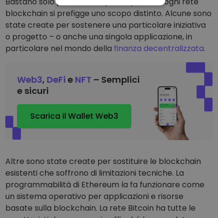
Bastano solo pochi minuti per capire che ogni rete
NECESSARI
blockchain si prefigge uno scopo distinto. Alcune sono
PERFORMANCE
state create per sostenere una particolare iniziativa
TARGETING
o progetto – o anche una singola applicazione, in
particolare nel mondo della
finanza decentralizzata
.
FUNZIONALITÀ
Web3
,
DeFi
e
NFT
– Semplici
e sicuri
Scarica il Wallet Web3
Altre sono state create per sostituire le blockchain
esistenti che soffrono di limitazioni tecniche. La
programmabilità di Ethereum la fa funzionare come
un sistema operativo per applicazioni e risorse
basate sulla blockchain. La rete Bitcoin ha tutte le