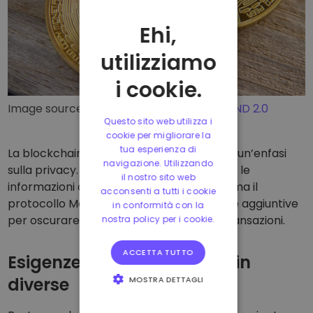
Ehi,
utilizziamo
i cookie.
Image source:
Flickr.com
, License:
CC BY-ND 2.0
Questo sito web utilizza i
cookie per migliorare la
tua esperienza di
La blockchain Monero è stata creata con un’enfasi
navigazione. Utilizzando
sulla privacy. Tutte le blockchain criptano le
il nostro sito web
informazioni di identificazione personale, ma il
acconsenti a tutti i cookie
protocollo Monero include caratteristiche aggiuntive
in conformità con la
per oscurare tutte le informazioni sulle transazioni.
nostra policy per i cookie.
ACCETTA TUTTO
Esigenze diverse, Blockchain
diverse
MOSTRA DETTAGLI
STRETTAMENTE