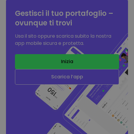
Gestisci il tuo portafoglio –
ovunque ti trovi
Usa il sito oppure scarica subito la nostra
app mobile sicura e protetta.
Inizia
Scarica l’app