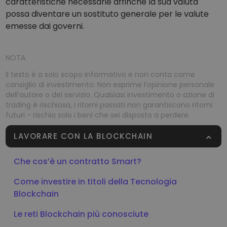
caratteristiche necessarie affinché la sua valuta
possa diventare un sostituto generale per le valute
emesse dai governi.
NOTA
Il testo è a solo scopo informativo e non conta come
consiglio di investimento. Non esprime l’opinione personale
dell’autore o del servizio. Qualsiasi investimento o azione di
trading è rischiosa, i ritorni passati non garantiscono ritorni
futuri - rischia solo i beni che sei disposto a perdere.
LAVORARE CON LA BLOCKCHAIN
Che cos’è un contratto Smart?
Come investire in titoli della Tecnologia
Blockchain
Le reti Blockchain più conosciute