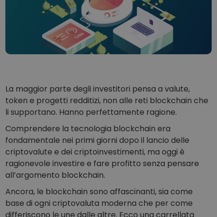
...oggi il valore sarebbe
Portafogli intelligenti
L’investimento intelligente in criptovalute
Wallet Kriptomat
Un wallet di criptovalute semplice e sicuro
Scoperta investimenti
Trova la tua strategia crypto
La maggior parte degli investitori pensa a valute,
KriptoEarn
token e progetti redditizi, non alle reti blockchain che
Guadagna premi sulle tue criptovalute
li supportano. Hanno perfettamente ragione.
Salvadanaio
Comprendere la tecnologia blockchain era
Risparmia criptovalute per il tuo futuro
fondamentale nei primi giorni dopo il lancio delle
criptovalute e dei criptoinvestimenti, ma oggi è
Acquisto ricorrente
Investimenti pianificati su base regolare (DCA)
ragionevole investire e fare profitto senza pensare
all’argomento blockchain.
Avvisi di prezzo
Aggiornamenti dei prezzi in tempo reale dei tuoi token preferiti
Ancora, le blockchain sono affascinanti, sia come
base di ogni criptovaluta moderna che per come
Scopri asset
differiscono le une dalle altre. Ecco una carrellata