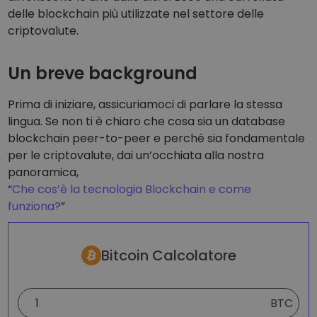
Scopri opportunità di investimento
delle blockchain più utilizzate nel settore delle
criptovalute.
Analisi dei dati del portafoglio
Informazioni utili per performance ottimali
Un breve background
Prima di iniziare, assicuriamoci di parlare la stessa
lingua. Se non ti è chiaro che cosa sia un database
blockchain peer-to-peer e perché sia fondamentale
per le criptovalute, dai un’occhiata alla nostra
panoramica,
“
Che cos’è la tecnologia Blockchain e come
funziona?
”
Bitcoin Calcolatore
BTC