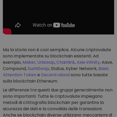
Ma la storia non è così semplice. Alcune criptovalute
sono implementate su blockchain esistenti. Ad
esempio,
Maker
,
Uniswap
,
Chainlink
,
Axie Infinity
, Aave,
Compound,
SushiSwap
, Status, Kyber Network,
Basic
Attention Token
e
Decentraland
sono tutte basate
sulla blockchain Ethereum.
Le differenze tra questi due gruppi generalmente non
sono importanti. Tutte le criptovalute impiegano
metodi di crittografia blockchain per garantire la
sicurezza dei dati e la convalida delle transazioni.
Anche se blockchain diverse utilizzano meccanismi di