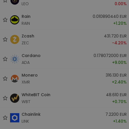
LEO
0.00%
Rain
0.010890440 EUR
RAIN
+1.20%
Zcash
431.720 EUR
ZEC
-4.20%
Cardano
0.178072000 EUR
ADA
+9.00%
Monero
316.130 EUR
XMR
+2.40%
WhiteBIT Coin
48.610 EUR
WBT
+0.70%
Chainlink
7.2200 EUR
LINK
+1.40%