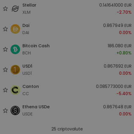
Stellar
0.141641000 EUR
XLM
-2.70%
Dai
0.867949 EUR
DAI
0.00%
Bitcoin Cash
186.080 EUR
BCH
+0.80%
USD1
0.867692 EUR
USD1
0.00%
Canton
0.085773000 EUR
CC
-5.40%
Ethena USDe
0.867648 EUR
USDE
0.00%
25
criptovalute