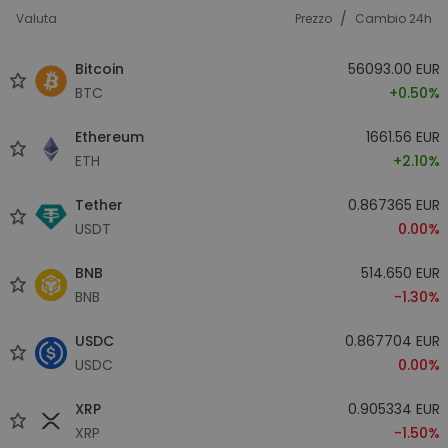
/
Valuta
Prezzo
Cambio 24h
Bitcoin
56093.00 EUR
BTC
+0.50%
Ethereum
1661.56 EUR
ETH
+2.10%
Tether
0.867365 EUR
USDT
0.00%
BNB
514.650 EUR
BNB
-1.30%
USDC
0.867704 EUR
USDC
0.00%
XRP
0.905334 EUR
XRP
-1.50%