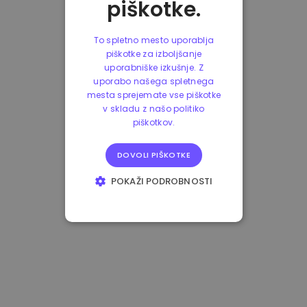
piškotke.
To spletno mesto uporablja
piškotke za izboljšanje
uporabniške izkušnje. Z
uporabo našega spletnega
mesta sprejemate vse piškotke
v skladu z našo politiko
piškotkov.
DOVOLI PIŠKOTKE
POKAŽI PODROBNOSTI
NUJNO POTREBNI
IZVEDBENI
CILJANJE
FUNKCIONALNOST