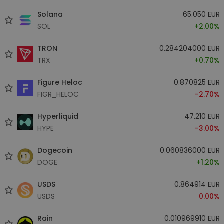
Solana
65.050 EUR
SOL
+2.00%
TRON
0.284204000 EUR
TRX
+0.70%
Figure Heloc
0.870825 EUR
FIGR_HELOC
-2.70%
Hyperliquid
47.210 EUR
HYPE
-3.00%
Dogecoin
0.060836000 EUR
DOGE
+1.20%
USDS
0.864914 EUR
USDS
0.00%
Rain
0.010969910 EUR