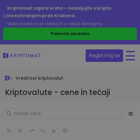
Kriptomat zapira vrata – nadaljujte s kripto
investiranjem prek Krakena.
Vaša sredstva so varna in v celoti dostopna.
Preberite obvestilo
Registriraj se
Vrednost kriptovalut
Kriptovalute - cene in tečaji