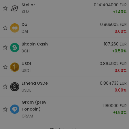
Stellar
0.141404000 EUR
XLM
+1.40%
Dai
0.865002 EUR
DAI
0.00%
Bitcoin Cash
187.260 EUR
BCH
+0.50%
USD1
0.864902 EUR
USD1
0.00%
Ethena USDe
0.864733 EUR
USDE
0.00%
Gram (prev.
1.180000 EUR
Toncoin)
+1.90%
GRAM