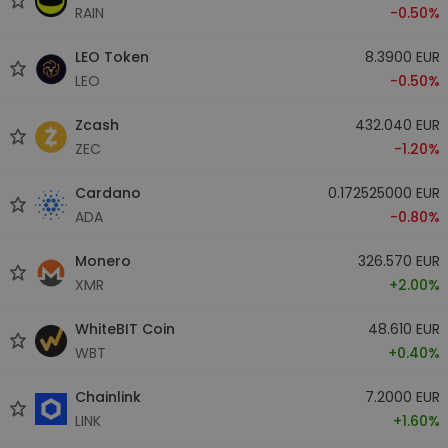
RAIN
-0.50%
LEO Token
8.3900 EUR
LEO
-0.50%
Zcash
432.040 EUR
ZEC
-1.20%
Cardano
0.172525000 EUR
ADA
-0.80%
Monero
326.570 EUR
XMR
+2.00%
WhiteBIT Coin
48.610 EUR
WBT
+0.40%
Chainlink
7.2000 EUR
LINK
+1.60%