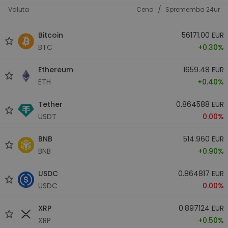
/
Valuta
Cena
Sprememba 24ur
Bitcoin
56171.00 EUR
BTC
+0.30%
Ethereum
1659.48 EUR
ETH
+0.40%
Tether
0.864588 EUR
USDT
0.00%
BNB
514.960 EUR
BNB
+0.90%
USDC
0.864817 EUR
USDC
0.00%
XRP
0.897124 EUR
XRP
+0.50%