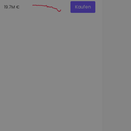
Kaufen
19.7M €