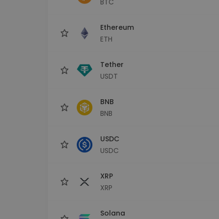
BTC
Investitions-Explorer
Finde deine Krypto-Strategie
Ethereum
ETH
Tether
USDT
BNB
BNB
USDC
USDC
XRP
XRP
Solana