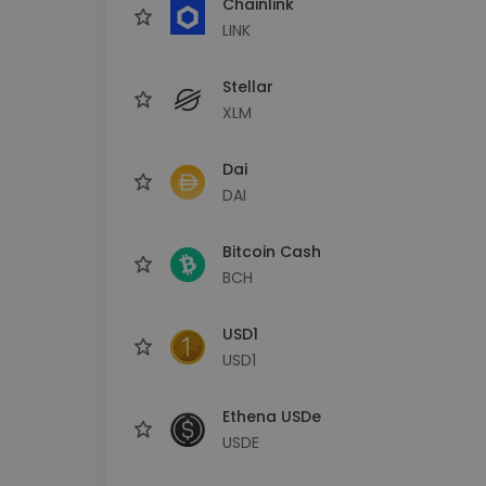
Chainlink
LINK
Stellar
XLM
Dai
DAI
Bitcoin Cash
BCH
USD1
USD1
Ethena USDe
USDE