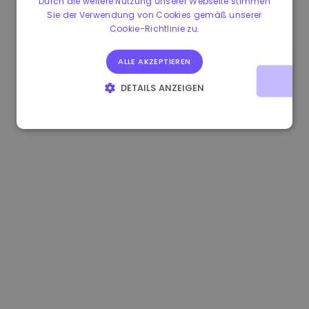
Durch die weitere Nutzung unserer Webseite stimmen
Sie der Verwendung von Cookies gemäß unserer
0.080659000 €
-4.80%
3.2B €
Cookie-Richtlinie zu.
ALLE AKZEPTIEREN
DETAILS ANZEIGEN
UNBEDINGT ERFORDERLICH
PERFORMANCE
TARGETING
FUNKTIONALITÄT