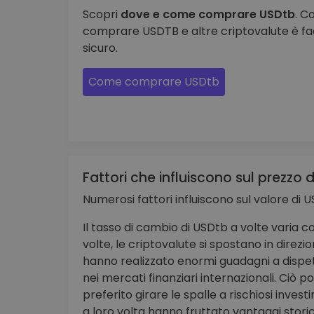
Scopri
dove e come comprare USDtb
. C
comprare USDTB e altre criptovalute è fac
sicuro.
Come comprare USDtb
Fattori che influiscono sul prezzo 
Numerosi fattori influiscono sul valore di 
Il tasso di cambio di USDtb a volte varia 
volte, le criptovalute si spostano in dire
hanno realizzato enormi guadagni a dispet
nei mercati finanziari internazionali. Ciò p
preferito girare le spalle a rischiosi inves
a loro volta hanno fruttato vantaggi storic