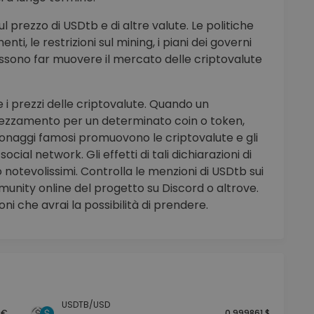
 prezzo di USDtb e di altre valute. Le politiche
enti, le restrizioni sul mining, i piani dei governi
ri possono far muovere il mercato delle criptovalute
 i prezzi delle criptovalute. Quando un
prezzamento per un determinato coin o token,
sonaggi famosi promuovono le criptovalute e gli
ocial network. Gli effetti di tali dichiarazioni di
 notevolissimi. Controlla le menzioni di USDtb sui
unity online del progetto su Discord o altrove.
oni che avrai la possibilità di prendere.
USDTB/USD
 €
0.999861 $