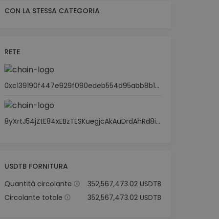
CON LA STESSA CATEGORIA
RETE
0xc139190f447e929f090edeb554d95abb8b18ac1c
8yXrtJ54jZtE84xEBzTESKuegjcAkAuDrdAhRd8i8n3T
USDTB FORNITURA
Quantità circolante
352,567,473.02 USDTB
Circolante totale
352,567,473.02 USDTB