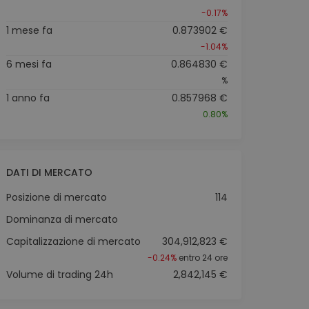
-0.17%
1 mese fa
0.873902 €
-1.04%
6 mesi fa
0.864830 €
%
1 anno fa
0.857968 €
0.80%
DATI DI MERCATO
Posizione di mercato
114
Dominanza di mercato
Capitalizzazione di mercato
304,912,823 €
-0.24%
entro 24 ore
Volume di trading 24h
2,842,145 €