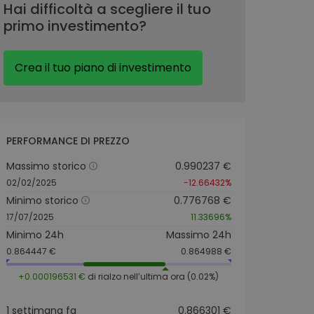
Hai difficoltà a scegliere il tuo
primo investimento?
Crea il tuo piano di investimento
PERFORMANCE DI PREZZO
Massimo storico
0.990237 €
02/02/2025
-12.66432%
Minimo storico
0.776768 €
17/07/2025
11.33696%
Minimo 24h
Massimo 24h
0.864447 €
0.864988 €
+0.000196531 €
di rialzo nell’ultima ora (0.02%)
1 settimana fa
0.866301 €