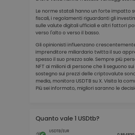
Le norme statali hanno un forte impatto sul
fiscali, i regolamenti riguardanti gli investim
sulle valute digitali ufficiali e altri fatto
verso l'alto o verso il basso.
Gli opinionisti influenzano crescentemente
imprenditore miliardario twitta il suo ap
spesso il suo prezzo sale. Sempre più per
NFT ai milioni di persone che li seguono sui s
sostegno sui prezzi delle criptovalute sono
media, monitora USDTB su X. Visita la comm
Più sei informato, migliori saranno le decisi
Quanto vale 1 USDtb?
USDTB/EUR
0.864830