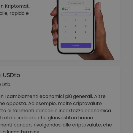
on Kriptomat,
ile, rapido e
di USDtb
USDtb.
con i cambiamenti economici più generali. Altre
zione opposta. Ad esempio, molte criptovalute
to di fallimenti bancari e incertezza economica
otrebbe indicare che gli investitori hanno
timenti bancari, rivolgendosi alle criptovalute, che
i a lungo termine.