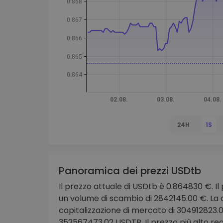
Scoperta investimenti
Trova la tua strategia cryp
24H
1S
Panoramica dei prezzi USDtb
Il prezzo attuale di USDtb è 0.864830 €. Il 
un volume di scambio di 2842145.00 €. La 
capitalizzazione di mercato di 304912823.
352567473.02 USDTB. Il prezzo più alto reg