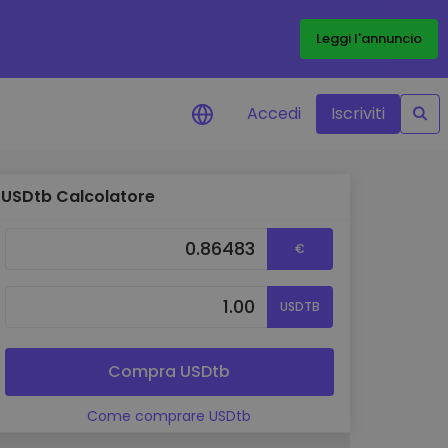
Leggi l'annuncio
Accedi
Iscriviti
USDtb Calcolatore
di prezzo
menti dei prezzi in tempo
€
 tuoi token preferiti
 asset
USDTB
pportunità di investimento
 dei dati del
oglio
Compra USDtb
ioni utili per performance
Come comprare USDtb