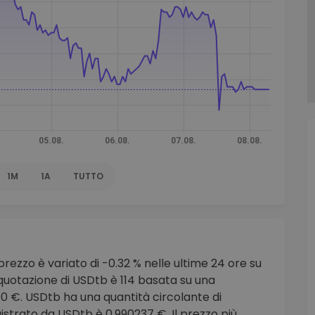
to
1M
1A
TUTTO
prezzo è variato di -0.32 % nelle ultime 24 ore su
quotazione di USDtb è 114 basata su una
00 €. USDtb ha una quantità circolante di
istrato da USDtb è 0.990237 €. Il prezzo più