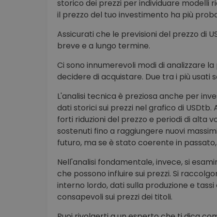
storico dei prezzi per individuare modelli 
il prezzo del tuo investimento ha più probab
Assicurati che le previsioni del prezzo di 
breve e a lungo termine.
Ci sono innumerevoli modi di analizzare la 
decidere di acquistare. Due tra i più usati 
L'analisi tecnica è preziosa anche per inve
dati storici sui prezzi nel grafico di USDt
forti riduzioni del prezzo e periodi di alta 
sostenuti fino a raggiungere nuovi massimi
futuro, ma se è stato coerente in passato, 
Nell'analisi fondamentale, invece, si esamina
che possono influire sui prezzi. Si raccolg
interno lordo, dati sulla produzione e tass
consapevoli sui prezzi dei titoli.
Puoi rivolgerti a un esperto che ti dica