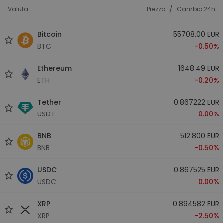
/
Valuta
Prezzo
Cambio 24h
Bitcoin
55708.00 EUR
BTC
-0.50%
Ethereum
1648.49 EUR
ETH
-0.20%
Tether
0.867222 EUR
USDT
0.00%
BNB
512.800 EUR
BNB
-0.50%
USDC
0.867525 EUR
USDC
0.00%
XRP
0.894582 EUR
XRP
-2.50%