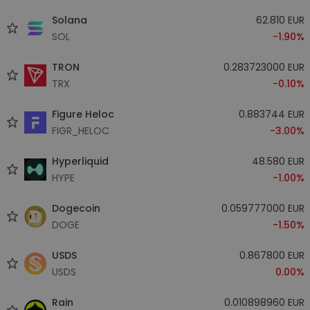
Solana
62.810 EUR
SOL
-1.90%
TRON
0.283723000 EUR
TRX
-0.10%
Figure Heloc
0.883744 EUR
FIGR_HELOC
-3.00%
Hyperliquid
48.580 EUR
HYPE
-1.00%
Dogecoin
0.059777000 EUR
DOGE
-1.50%
USDS
0.867800 EUR
USDS
0.00%
Rain
0.010898960 EUR