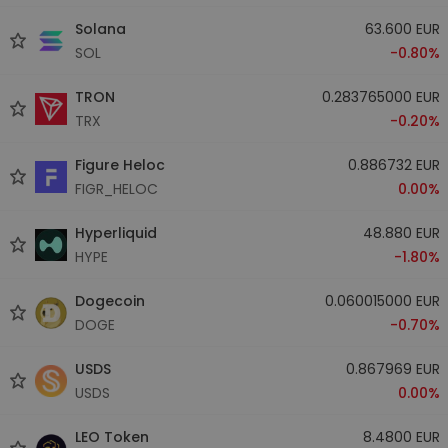
Solana
63.600 EUR
SOL
-0.80%
TRON
0.283765000 EUR
TRX
-0.20%
Figure Heloc
0.886732 EUR
FIGR_HELOC
0.00%
Hyperliquid
48.880 EUR
HYPE
-1.80%
Dogecoin
0.060015000 EUR
DOGE
-0.70%
USDS
0.867969 EUR
USDS
0.00%
LEO Token
8.4800 EUR