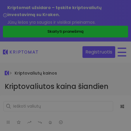
Kriptomat užsidaro – tęskite kriptovaliutų
investavimą su Kraken.
Jūsų lėšos yra saugios ir visiškai prieinamos.
Skaityti pranešimą
Registruotis
Kriptovaliutų kainos
Kriptovaliutos kaina šiandien