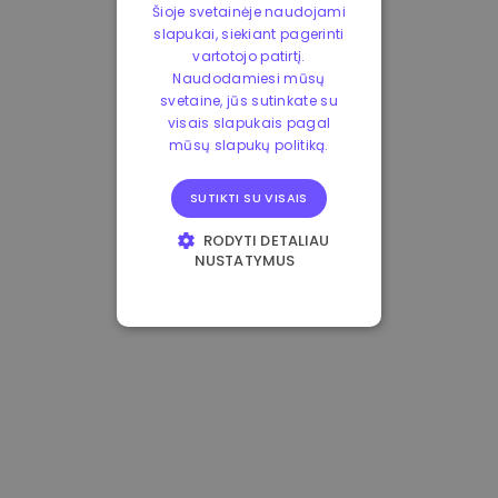
Šioje svetainėje naudojami
slapukai, siekiant pagerinti
vartotojo patirtį.
Naudodamiesi mūsų
svetaine, jūs sutinkate su
visais slapukais pagal
mūsų slapukų politiką.
SUTIKTI SU VISAIS
RODYTI DETALIAU
NUSTATYMUS
BŪTINIEJI
VEIKIMĄ GERINANTYS
TIKSLINIAI
FUNKCINIAI