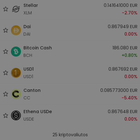
Stellar
0.141641000 EUR
XLM
-2.70%
Dai
0.867949 EUR
DAI
0.00%
Bitcoin Cash
186.080 EUR
BCH
+0.80%
USD1
0.867692 EUR
USD1
0.00%
Canton
0.085773000 EUR
CC
-5.40%
Ethena USDe
0.867648 EUR
USDE
0.00%
25
kriptovaliutos