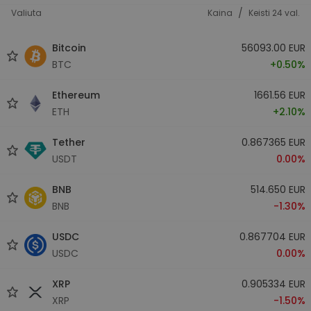
/
Valiuta
Kaina
Keisti 24 val.
Bitcoin
56093.00 EUR
BTC
+0.50%
Ethereum
1661.56 EUR
ETH
+2.10%
Tether
0.867365 EUR
USDT
0.00%
BNB
514.650 EUR
BNB
-1.30%
USDC
0.867704 EUR
USDC
0.00%
XRP
0.905334 EUR
XRP
-1.50%