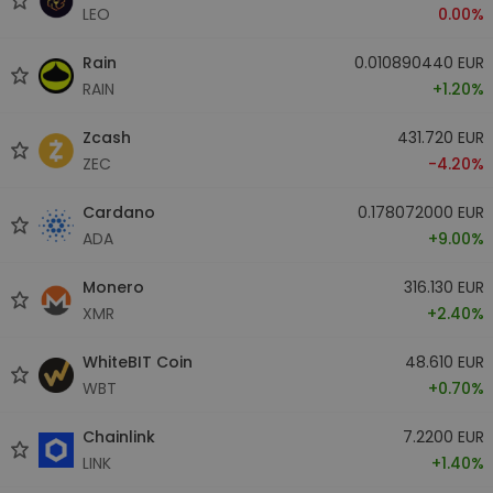
LEO
0.00%
Rain
0.010890440 EUR
RAIN
+1.20%
Zcash
431.720 EUR
ZEC
-4.20%
Cardano
0.178072000 EUR
ADA
+9.00%
Monero
316.130 EUR
XMR
+2.40%
WhiteBIT Coin
48.610 EUR
WBT
+0.70%
Chainlink
7.2200 EUR
LINK
+1.40%