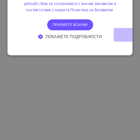
уебсайт, Вие се съгласявате с всички бисквитки в
1.170000 €
+2.60%
3.2B €
съответствие с нашата Политика за Бисквитки.
ПРИЕМЕТЕ ВСИЧКИ
ПОКАЖЕТЕ ПОДРОБНОСТИ
СТРОГО НЕОБХОДИМО
ЕФЕКТИВНОСТ
ТАРГЕТИРАНЕ
ФУНКЦИОНАЛНОСТ