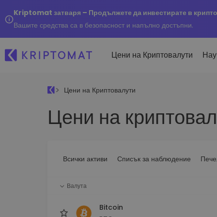
Kriptomat затваря – Продължете да инвестирате в крипт
Вашите средства са в безопасност и напълно достъпни.
Цени на Криптовалути
Нау
Цени на Криптовалути
Наско
Цени на криптовал
Послед
Купуване и продаване
Всички цени
Kripto
криптовалута
Над 300+ криптовалути
Купете 300+ криптовалу
Ако бя
Топ печеливши & губещи
...днес
Размяна на криптовал
Намерете възможности за
Всички активи
Списък за наблюдение
Пече
Над 1 000 опции за двойк
инвестиране
Интелигентни портфо
Валута
Интелигентен начин за 
в криптовалути
Bitcoin
Kriptomat Портфейл