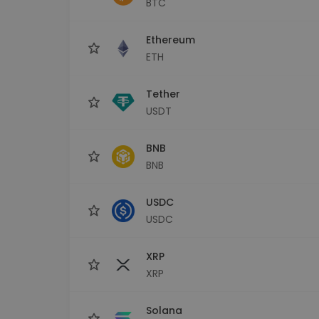
BTC
Сигурен и опростен порт
криптовалута
Ethereum
Инвестиционен изсле
Намери своята крипто ст
ETH
Tether
USDT
BNB
BNB
USDC
USDC
XRP
XRP
Solana