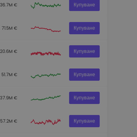
Купуване
136.7M €
Купуване
71.5M €
Купуване
120.6M €
Купуване
51.7M €
Купуване
537.9M €
Купуване
57.2M €