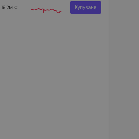
Купуване
18.2M €