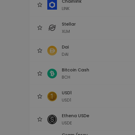
Chainlink
LINK
Stellar
XLM
Dai
DAI
Bitcoin Cash
BCH
USD1
USD1
Ethena USDe
USDE
Gram (prev.