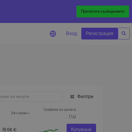
Прочетете съобщението
Вход
Регистрация
али за цените
лизации на цените на
ите ви токени в реално време
леждане на активи
йте възможности за
тиции
Филтри
из на портфолио
игентни прозрения за
Графика на цената
24ч обем
алнo изпълнение
(7д)
Купуване
18.6B €