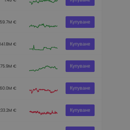
Купуване
259.7M €
Купуване
341.8M €
Купуване
275.9M €
Купуване
60.0M €
Купуване
233.2M €