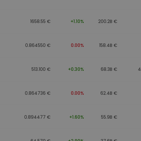
фейл за
довател
1658.55 €
+1.10%
200.2B €
ратегия
0.864550 €
0.00%
158.4B €
513.100 €
+0.30%
68.3B €
4
0.864736 €
0.00%
62.4B €
0.894477 €
+1.60%
55.9B €
64.570 €
+2.90%
37.6B €