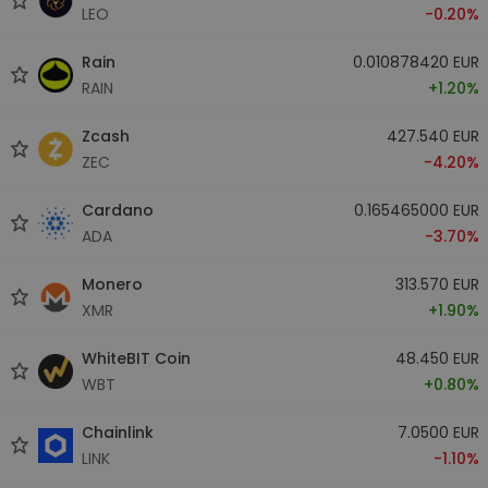
LEO
-0.20%
Rain
0.010878420 EUR
RAIN
+1.20%
Zcash
427.540 EUR
ZEC
-4.20%
Cardano
0.165465000 EUR
ADA
-3.70%
Monero
313.570 EUR
XMR
+1.90%
WhiteBIT Coin
48.450 EUR
WBT
+0.80%
Chainlink
7.0500 EUR
LINK
-1.10%