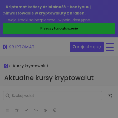
Kriptomat kończy działalność – kontynuuj
inwestowanie w kryptowaluty z Kraken.
Twoje środki są bezpieczne i w pełni dostępne.
Przeczytaj ogłoszenie
Zarejestruj się
Kursy kryptowalut
Aktualne kursy kryptowalut