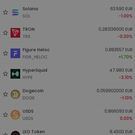
Solana
63.590 EUR
SOL
-1.00%
TRON
0.283139000 EUR
TRX
-0.30%
Figure Heloc
0.883557 EUR
FIGR_HELOC
+1.70%
Hyperliquid
47.980 EUR
HYPE
-3.10%
Dogecoin
0.059902000 EUR
DOGE
-1.10%
USDS
0.866093 EUR
USDS
0.00%
LEO Token
8.4500 EUR