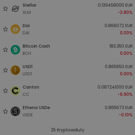
Stellar
0.139458000 EUR
XLM
-3.80%
Dai
0.866072 EUR
DAI
0.00%
Bitcoin Cash
183.350 EUR
BCH
0.00%
USD1
0.865650 EUR
USD1
0.00%
Canton
0.087241000 EUR
CC
-6.90%
Ethena USDe
0.865673 EUR
USDE
-0.10%
25
Kryptowaluty