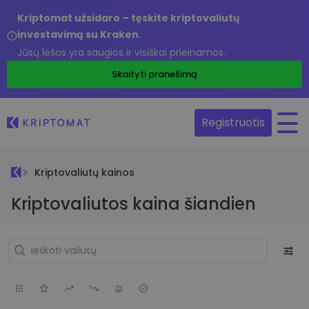
Kriptomat užsidaro – tęskite kriptovaliutų
investavimą su Kraken.
Jūsų lėšos yra saugios ir visiškai prieinamos.
Skaityti pranešimą
Registruotis
Kriptovaliutų kainos
Kriptovaliutos kaina šiandien