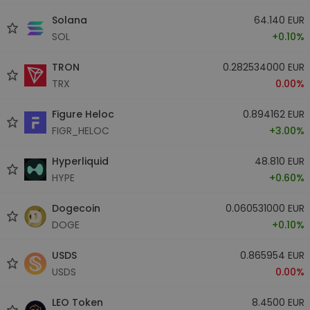
Solana
64.140 EUR
SOL
+0.10%
TRON
0.282534000 EUR
TRX
0.00%
Figure Heloc
0.894162 EUR
FIGR_HELOC
+3.00%
Hyperliquid
48.810 EUR
HYPE
+0.60%
Dogecoin
0.060531000 EUR
DOGE
+0.10%
USDS
0.865954 EUR
USDS
0.00%
LEO Token
8.4500 EUR