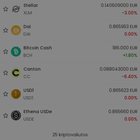
Stellar
0.140609000 EUR
XLM
-3.00%
Dai
0.865953 EUR
DAI
0.00%
Bitcoin Cash
186.000 EUR
BCH
+1.80%
Canton
0.088043000 EUR
CC
-6.40%
USD1
0.865623 EUR
USD1
0.00%
Ethena USDe
0.865660 EUR
USDE
0.00%
25
kriptovaliutos