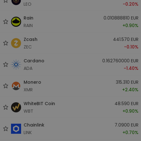
LEO
-0.20%
Rain
0.010888810 EUR
RAIN
+0.90%
Zcash
441.570 EUR
ZEC
-0.10%
Cardano
0.162760000 EUR
ADA
-1.40%
Monero
315.310 EUR
XMR
+2.40%
WhiteBIT Coin
48.590 EUR
WBT
+0.90%
Chainlink
7.0900 EUR
LINK
+0.70%