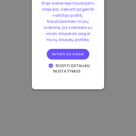
Šioje svetainėje naudojami
slapukai, siekiant pagerinti
vartotojo patirtį.
Naudodamiesi mūsų
svetaine, jūs sutinkate su
visais slapukais pagal
mūsų slapukų politiką.
SUTIKTI SU VISAIS
RODYTI DETALIAU
NUSTATYMUS
BŪTINIEJI
VEIKIMĄ GERINANTYS
TIKSLINIAI
FUNKCINIAI