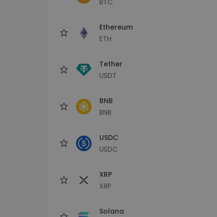
BTC
kriptotárca
Ethereum
ETH
Tether
USDT
BNB
BNB
USDC
USDC
XRP
XRP
Solana