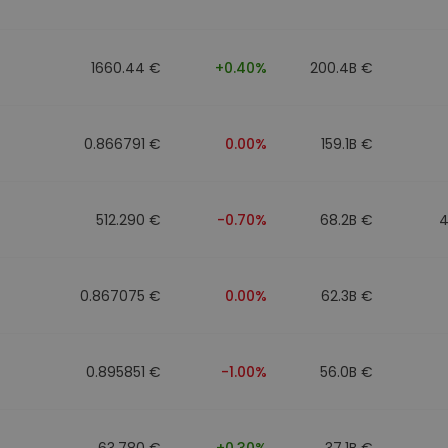
1660.44 €
+0.40%
200.4B €
0.866791 €
0.00%
159.1B €
512.290 €
-0.70%
68.2B €
4
0.867075 €
0.00%
62.3B €
0.895851 €
-1.00%
56.0B €
63.780 €
+0.30%
37.1B €