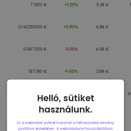
7.1200 €
+1.30%
5.3B €
0.140251000 €
+0.80%
4.8B €
0.867209 €
0.00%
4.0B €
187.190 €
+1.60%
3.8B €
0.867184 €
0.00%
3.5B €
4
Helló, sütiket
használunk.
0.867107 €
0.00%
3.4B €
Ez a weboldal sütiket használ a felhasználói élmény
javítása érdekében. A weboldalunk használatával