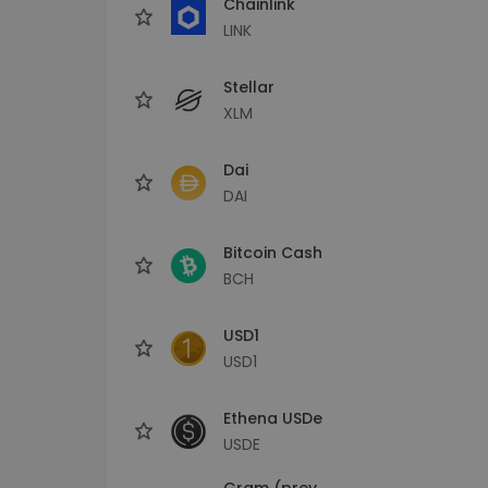
Chainlink
LINK
Stellar
XLM
Dai
DAI
Bitcoin Cash
BCH
USD1
USD1
Ethena USDe
USDE
Gram (prev.