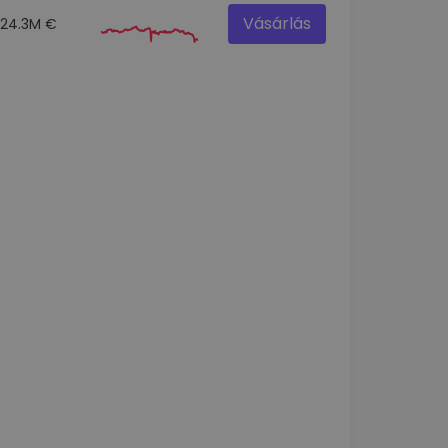
Vásárlás
24.3M €