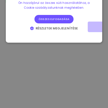
Ön hozzájárul az összes süti használatához, a
1.160000 €
-3.00%
3.2B €
Cookie szabályzatunknak megfelelően.
ÖSSZES ELFOGADÁSA
RÉSZLETEK MEGJELENÍTÉSE
ELENGEDHETETLENÜL SZÜKSÉGES
TELJESÍTMÉNY
CÉLZÁS
FUNKCIONALITÁS