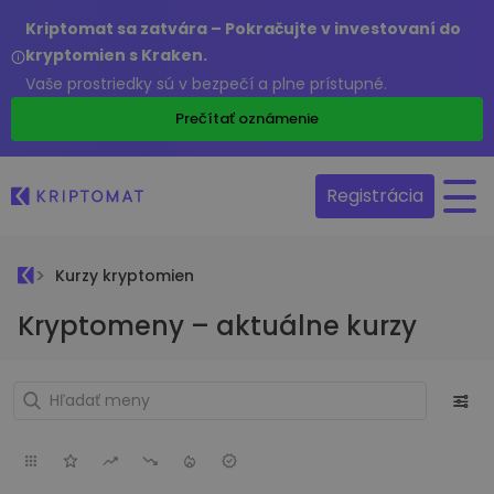
Kriptomat sa zatvára – Pokračujte v investovaní do
kryptomien s Kraken.
Vaše prostriedky sú v bezpečí a plne prístupné.
Prečítať oznámenie
Registrácia
Kurzy kryptomien
Kryptomeny – aktuálne kurzy