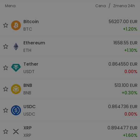
/
Mena
Cena
Zmena 24h
Bitcoin
56207.00 EUR
BTC
+1.20%
Ethereum
1658.55 EUR
ETH
+1.10%
Tether
0.864550 EUR
USDT
0.00%
BNB
513.100 EUR
BNB
+0.30%
USDC
0.864736 EUR
USDC
0.00%
XRP
0.894477 EUR
XRP
+1.60%