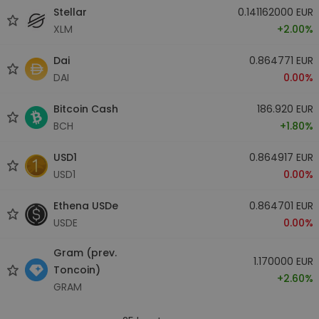
Stellar
0.141162000 EUR
XLM
+2.00%
Dai
0.864771 EUR
DAI
0.00%
Bitcoin Cash
186.920 EUR
BCH
+1.80%
USD1
0.864917 EUR
USD1
0.00%
Ethena USDe
0.864701 EUR
USDE
0.00%
Gram (prev.
1.170000 EUR
Toncoin)
+2.60%
GRAM