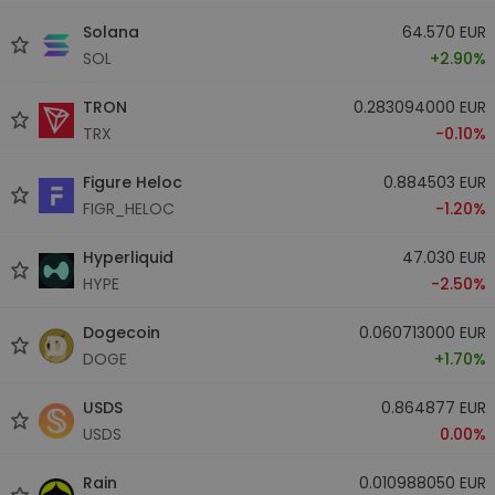
Solana
64.570 EUR
SOL
+2.90%
TRON
0.283094000 EUR
TRX
-0.10%
Figure Heloc
0.884503 EUR
FIGR_HELOC
-1.20%
Hyperliquid
47.030 EUR
HYPE
-2.50%
Dogecoin
0.060713000 EUR
DOGE
+1.70%
USDS
0.864877 EUR
USDS
0.00%
Rain
0.010988050 EUR