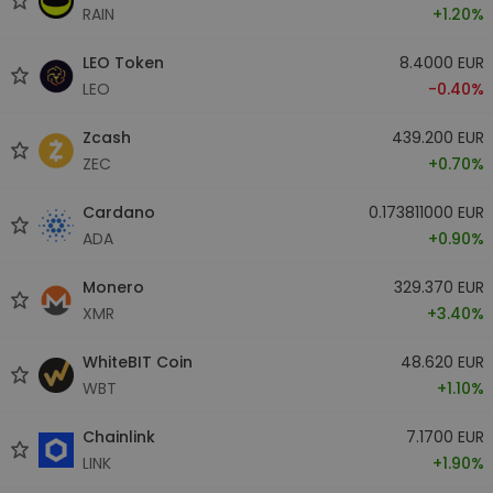
RAIN
+1.20%
LEO Token
8.4000 EUR
LEO
-0.40%
Zcash
439.200 EUR
ZEC
+0.70%
Cardano
0.173811000 EUR
ADA
+0.90%
Monero
329.370 EUR
XMR
+3.40%
WhiteBIT Coin
48.620 EUR
WBT
+1.10%
Chainlink
7.1700 EUR
LINK
+1.90%