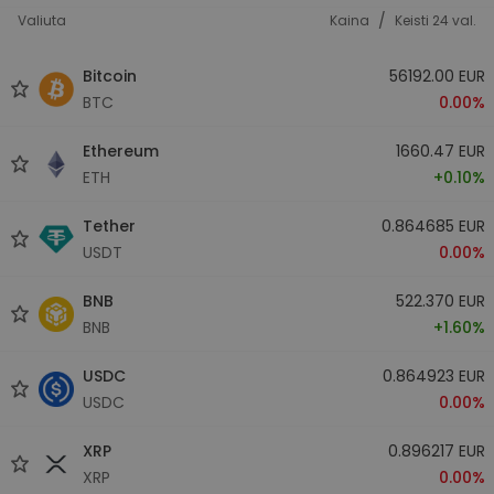
/
Valiuta
Kaina
Keisti 24 val.
Bitcoin
56192.00 EUR
BTC
0.00%
Ethereum
1660.47 EUR
ETH
+0.10%
Tether
0.864685 EUR
USDT
0.00%
BNB
522.370 EUR
BNB
+1.60%
USDC
0.864923 EUR
USDC
0.00%
XRP
0.896217 EUR
XRP
0.00%