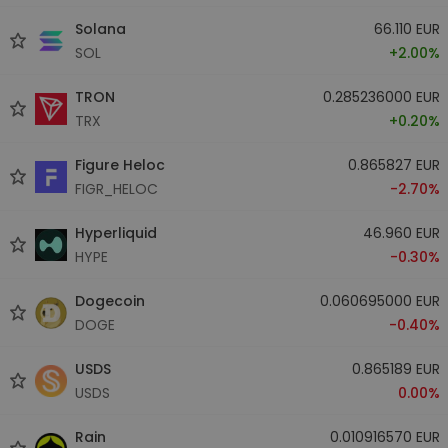
Solana
66.110 EUR
SOL
+2.00%
TRON
0.285236000 EUR
TRX
+0.20%
Figure Heloc
0.865827 EUR
FIGR_HELOC
-2.70%
Hyperliquid
46.960 EUR
HYPE
-0.30%
Dogecoin
0.060695000 EUR
DOGE
-0.40%
USDS
0.865189 EUR
USDS
0.00%
Rain
0.010916570 EUR