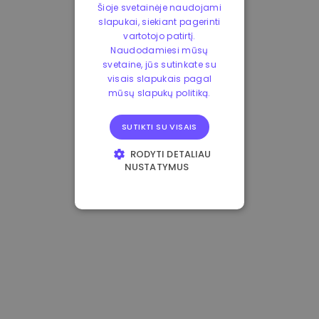
Šioje svetainėje naudojami
slapukai, siekiant pagerinti
vartotojo patirtį.
Naudodamiesi mūsų
svetaine, jūs sutinkate su
visais slapukais pagal
mūsų slapukų politiką.
SUTIKTI SU VISAIS
RODYTI DETALIAU
NUSTATYMUS
BŪTINIEJI
VEIKIMĄ GERINANTYS
TIKSLINIAI
FUNKCINIAI