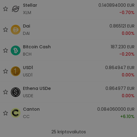
Stellar
0.140894000 EUR
XLM
-0.70%
Dai
0.865121 EUR
DAI
0.00%
Bitcoin Cash
187.230 EUR
BCH
-0.20%
USD1
0.864947 EUR
USD1
0.00%
Ethena USDe
0.864977 EUR
USDE
0.00%
Canton
0.084060000 EUR
CC
+6.10%
25
kriptovaliutos