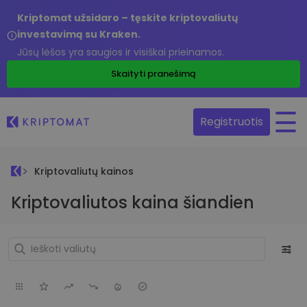
Kriptomat užsidaro – tęskite kriptovaliutų
investavimą su Kraken.
Jūsų lėšos yra saugios ir visiškai prieinamos.
Skaityti pranešimą
Registruotis
Kriptovaliutų kainos
Kriptovaliutos kaina šiandien