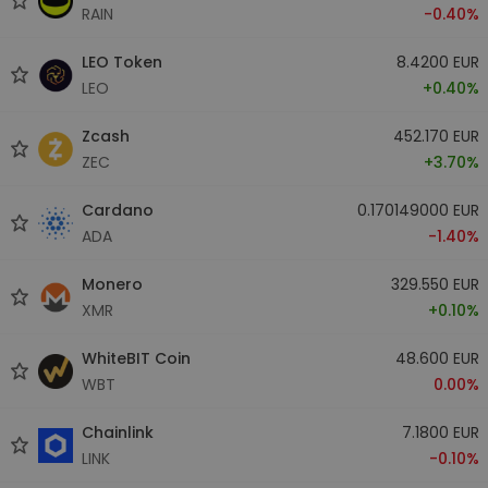
RAIN
-0.40%
LEO Token
8.4200 EUR
LEO
+0.40%
Zcash
452.170 EUR
ZEC
+3.70%
Cardano
0.170149000 EUR
ADA
-1.40%
Monero
329.550 EUR
XMR
+0.10%
WhiteBIT Coin
48.600 EUR
WBT
0.00%
Chainlink
7.1800 EUR
LINK
-0.10%