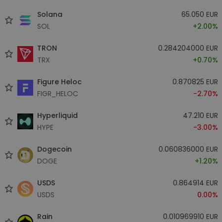
Solana
65.050 EUR
SOL
+2.00%
TRON
0.284204000 EUR
TRX
+0.70%
Figure Heloc
0.870825 EUR
FIGR_HELOC
-2.70%
Hyperliquid
47.210 EUR
HYPE
-3.00%
Dogecoin
0.060836000 EUR
DOGE
+1.20%
USDS
0.864914 EUR
USDS
0.00%
Rain
0.010969910 EUR