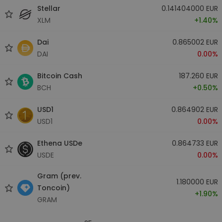
Stellar
0.141404000 EUR
XLM
+1.40%
Dai
0.865002 EUR
DAI
0.00%
Bitcoin Cash
187.260 EUR
BCH
+0.50%
USD1
0.864902 EUR
USD1
0.00%
Ethena USDe
0.864733 EUR
USDE
0.00%
Gram (prev.
1.180000 EUR
Toncoin)
+1.90%
GRAM