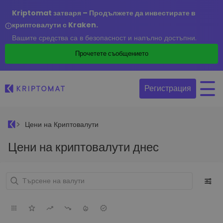
Kriptomat затваря – Продължете да инвестирате в
криптовалути с Kraken.
Вашите средства са в безопасност и напълно достъпни.
Прочетете съобщението
Регистрация
Цени на Криптовалути
Цени на криптовалути днес