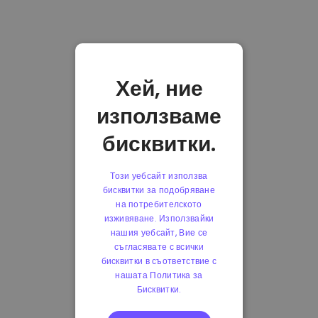
Хей, ние
използваме
бисквитки.
Този уебсайт използва
бисквитки за подобряване
на потребителското
изживяване. Използвайки
нашия уебсайт, Вие се
съгласявате с всички
бисквитки в съответствие с
нашата Политика за
Бисквитки.