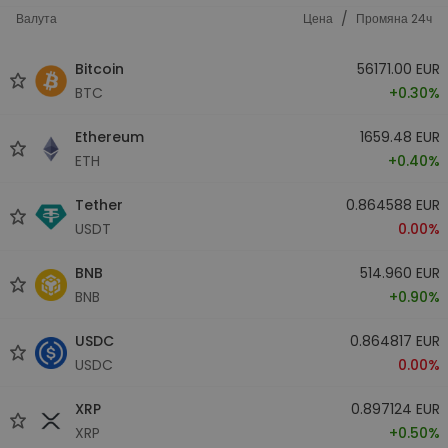
/
Валута
Цена
Промяна 24ч
Bitcoin
56171.00 EUR
BTC
+0.30%
Ethereum
1659.48 EUR
ETH
+0.40%
Tether
0.864588 EUR
USDT
0.00%
BNB
514.960 EUR
BNB
+0.90%
USDC
0.864817 EUR
USDC
0.00%
XRP
0.897124 EUR
XRP
+0.50%