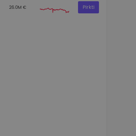
Pirkti
26.0M €