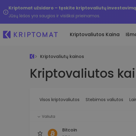
Kriptomat užsidaro – tęskite kriptovaliutų investavimą
Jūsų lėšos yra saugios ir visiškai prieinamos.
Kriptovaliutos Kaina
Išm
Kriptovaliutų kainos
Pirkti ir parduoti kripto
Kątik
Kriptovaliutos ka
Pirkite ir rinkitės iš daugiau 
Naujai 
Visos kainos
kriptovaliutų
platfo
Daugiau nei 300 kriptovaliutų
Keitimasis kriptovaliut
Kas, j
Pelningiausi ir nuostolingiausi
Daugiau nei 1000 porų vari
...šian
Ieškokite investavimo galimybių
Visos kriptovaliutos
Stebimos valiutos
Lai
Išmanieji portfeliai
Protingas būdas investuoti 
kriptovaliutas
Valiuta
Kriptomat piniginė
Bitcoin
Saugi ir paprasta kriptovali
piniginė