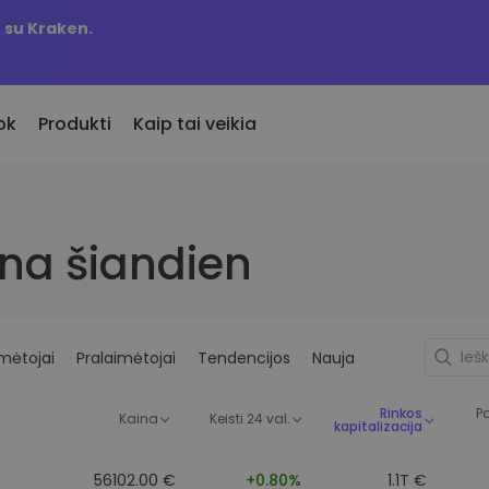
 su Kraken.
ok
Produkti
Kaip tai veikia
valiutą
KriptoEarn
Įspėjim
 pridėta
ina šiandien
nei 300
Uždirbkite atlygį už savo turimas
Mėgstamų
įtraukti žetonai Kriptomat
kriptovaliutas
atnaujini
rmoje
omis
Saugykla
Atraskit
eigu pirkčiau už 100 €…
antų
Išsaugokite kriptovaliutas ateičiai
Atraskit
dien jos vertė būtų
mėtojai
Pralaimėtojai
Tendencijos
Nauja
Pasikartojantis pirkimas
Portfeli
į
Reguliariai planuojamos
Protingos
Rinkos
Po
investicijos (ang.DCA)
optimalų 
Kaina
Keisti 24 val.
kapitalizacija
utų
56102.00 €
+0.80%
1.1T €