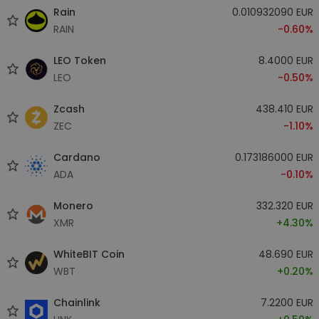
Rain
0.010932090 EUR
RAIN
-0.60%
LEO Token
8.4000 EUR
LEO
-0.50%
Zcash
438.410 EUR
ZEC
-1.10%
Cardano
0.173186000 EUR
ADA
-0.10%
Monero
332.320 EUR
XMR
+4.30%
WhiteBIT Coin
48.690 EUR
WBT
+0.20%
Chainlink
7.2200 EUR