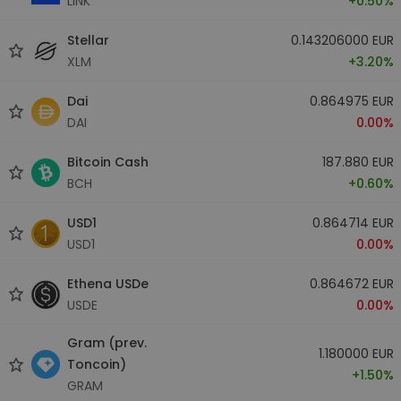
LINK
+0.50%
Stellar
0.143206000 EUR
XLM
+3.20%
Dai
0.864975 EUR
DAI
0.00%
Bitcoin Cash
187.880 EUR
BCH
+0.60%
USD1
0.864714 EUR
USD1
0.00%
Ethena USDe
0.864672 EUR
USDE
0.00%
Gram (prev.
1.180000 EUR
Toncoin)
+1.50%
GRAM