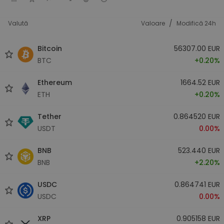
/
Valută
Valoare
Modifică 24h
Bitcoin
56307.00 EUR
BTC
+0.20%
Ethereum
1664.52 EUR
ETH
+0.20%
Tether
0.864520 EUR
USDT
0.00%
BNB
523.440 EUR
BNB
+2.20%
USDC
0.864741 EUR
USDC
0.00%
XRP
0.905158 EUR