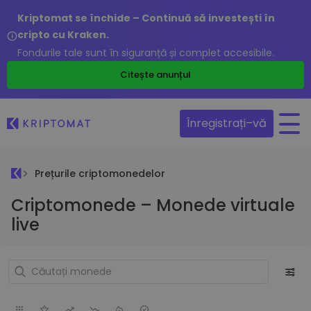
Kriptomat se închide – Continuă să investești în
cripto cu Kraken.
Fondurile tale sunt în siguranță și complet accesibile.
Citește anunțul
Înregistrați–vă
Prețurile criptomonedelor
Criptomonede – Monede virtuale
live