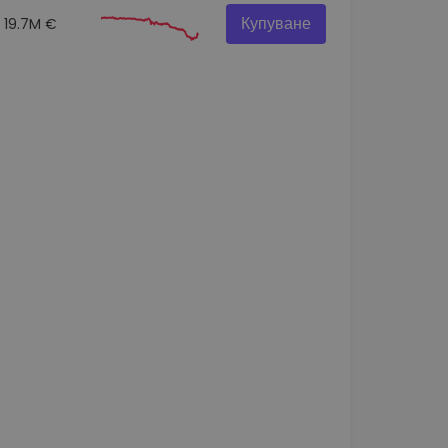
Купуване
19.7M €