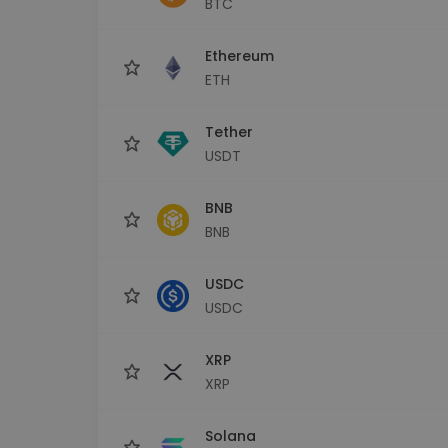
BTC
Сигурен и опростен порт
криптовалута
Ethereum
Инвестиционен изсле
Намери своята крипто ст
ETH
Tether
USDT
BNB
BNB
USDC
USDC
XRP
XRP
Solana