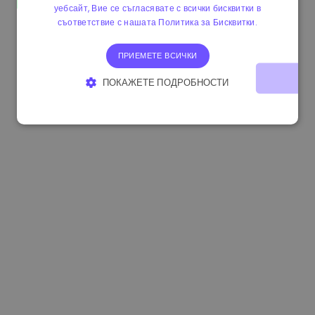
уебсайт, Вие се съгласявате с всички бисквитки в
0.080659000 €
-4.80%
3.2B €
съответствие с нашата Политика за Бисквитки.
ПРИЕМЕТЕ ВСИЧКИ
ПОКАЖЕТЕ ПОДРОБНОСТИ
СТРОГО НЕОБХОДИМО
ЕФЕКТИВНОСТ
ТАРГЕТИРАНЕ
ФУНКЦИОНАЛНОСТ