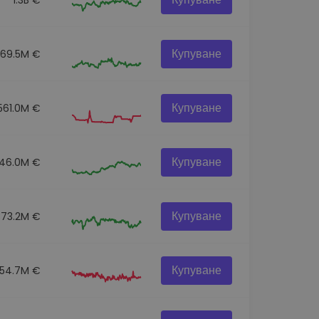
Купуване
269.5M €
Купуване
561.0M €
Купуване
46.0M €
Купуване
373.2M €
Купуване
154.7M €