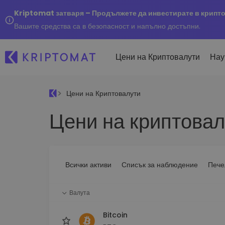
Kriptomat затваря – Продължете да инвестирате в крипт
Вашите средства са в безопасност и напълно достъпни.
Цени на Криптовалути
Нау
Цени на Криптовалути
Наско
Цени на криптовал
Послед
Купуване и продаване
Всички цени
Kripto
криптовалута
Над 300+ криптовалути
Купете 300+ криптовалу
Ако бя
Топ печеливши & губещи
...днес
Размяна на криптовал
Намерете възможности за
Всички активи
Списък за наблюдение
Пече
Над 1 000 опции за двойк
инвестиране
Интелигентни портфо
Валута
Интелигентен начин за 
в криптовалути
Bitcoin
Kriptomat Портфейл