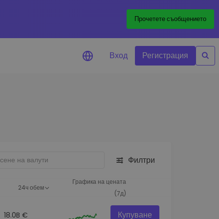
Прочетете съобщението
Вход
Регистрация
али за цените
лизации на цените на
ите ви токени в реално време
леждане на активи
йте възможности за
тиции
Филтри
из на портфолио
игентни прозрения за
Графика на цената
24ч обем
алнo изпълнение
(7д)
Купуване
18.0B €