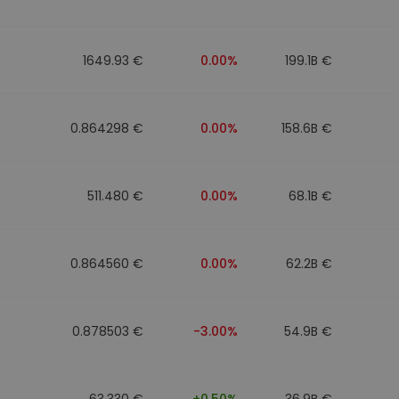
фейл за
довател
1649.93 €
0.00%
199.1B €
ратегия
0.864298 €
0.00%
158.6B €
511.480 €
0.00%
68.1B €
0.864560 €
0.00%
62.2B €
0.878503 €
-3.00%
54.9B €
63.330 €
+0.50%
36.9B €