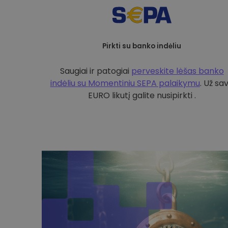
Pirkti su banko indėliu
Saugiai ir patogiai
perveskite lėšas banko
indėliu su
Momentiniu SEPA palaikymu
. Už sa
EURO likutį galite nusipirkti .