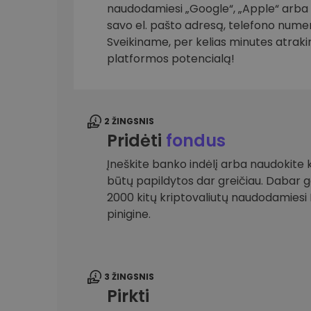
naudodamiesi „Google“, „Apple“ arba el
savo el. pašto adresą, telefono numer
Investicijų tyrinėtojas
Rask savo kripto strategiją
Sveikiname, per kelias minutes atrak
platformos potencialą!
2 ŽINGSNIS
Pridėti
fondus
Įneškite banko indėlį arba naudokite k
būtų papildytos dar greičiau. Dabar gal
2000 kitų kriptovaliutų naudodamies
pinigine.
3 ŽINGSNIS
Pirkti