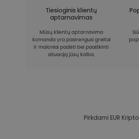
Tiesioginis klientų
Pop
aptarnavimas
Mūsų klientų aptarnavimo
Si
komanda yra pasirengusi greitai
popu
ir maloniai padėti bei paaiškinti
situaciją jūsų kalba.
Pirkdami EUR Kripto