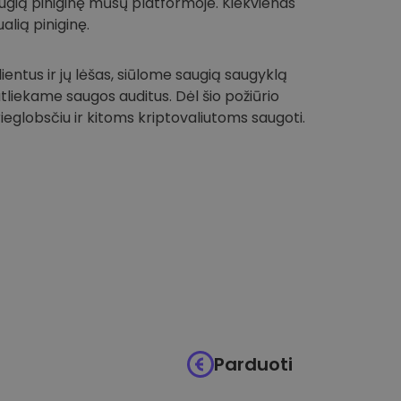
 saugią piniginę mūsų platformoje. Kiekvienas
alią piniginę.
entus ir jų lėšas, siūlome saugią saugyklą
 atliekame saugos auditus. Dėl šio požiūrio
globsčiu ir kitoms kriptovaliutoms saugoti.
Parduoti