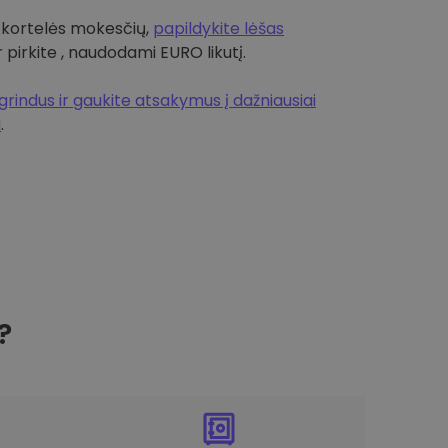
 kortelės mokesčių,
papildykite lėšas
r pirkite , naudodami EURO likutį.
rindus ir gaukite atsakymus į dažniausiai
a
.
?