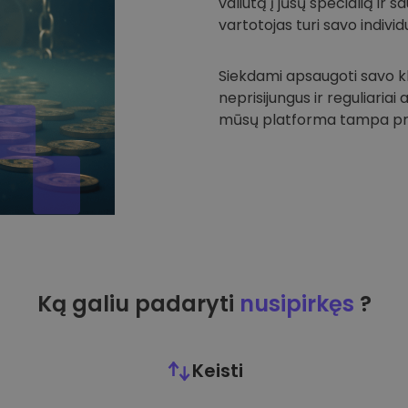
valiutą į jūsų specialią ir
vartotojas turi savo individu
Siekdami apsaugoti savo kli
neprisijungus ir reguliariai
mūsų platforma tampa prie
Ką galiu padaryti
nusipirkęs
?
Keisti