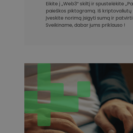
Eikite į „Web3“ skiltį ir spustelėkite „
paieškos piktogramą. Iš kriptovaliutų 
Įveskite norimą įsigyti sumą ir patvirt
Sveikiname, dabar jums priklauso !