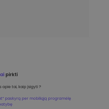
ai
pirkti
apie tai, kaip įsigyti ?
at“ paskyrą per mobiliąją programėlę
apatybę