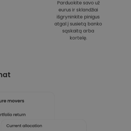
Parduokite savo už
eurus ir sklandžiai
išgryninkite pinigus
atgal į susietą banko
sąskaitą arba
kortelę.
mat