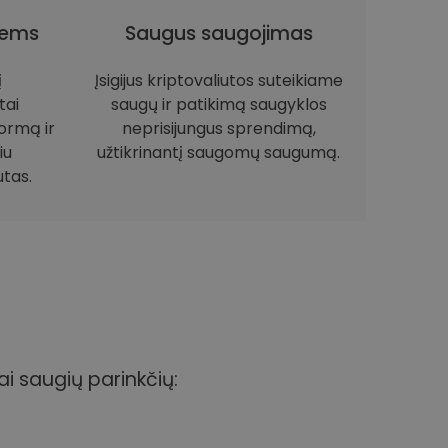
iems
Saugus saugojimas
į
Įsigijus kriptovaliutos suteikiame
tai
saugų ir patikimą saugyklos
ormą ir
neprisijungus sprendimą,
iu
užtikrinantį saugomų saugumą.
utas.
ai saugių parinkčių: