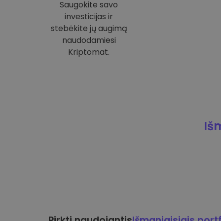
Saugokite savo
investicijas ir
stebėkite jų augimą
naudodamiesi
Kriptomat.
Iš
Pirkti naudojantis
Išmaniaisiais portf