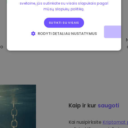
svetaine, jūs sutinkate su visais slapukais pagal
mūsų slapukų politiką.
SUTIKTI SU VISAIS
RODYTI DETALIAU NUSTATYMUS
BŪTINIEJI
VEIKIMĄ GERINANTYS
vo
TIKSLINIAI
FUNKCINIAI
Kaip ir kur
saugoti
Kai nusipirksite
Kriptomat 