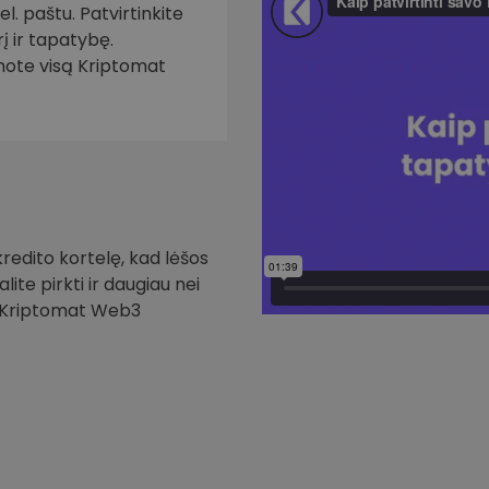
. paštu. Patvirtinkite
į ir tapatybę.
inote visą Kriptomat
redito kortelę, kad lėšos
ite pirkti ir daugiau nei
i Kriptomat Web3