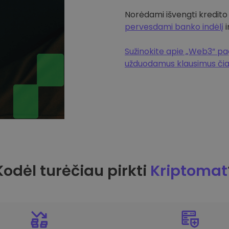
Norėdami išvengti kredito
pervesdami banko indėlį
i
Sužinokite apie „Web3“ pag
užduodamus klausimus či
Kodėl turėčiau pirkti
Kriptomat