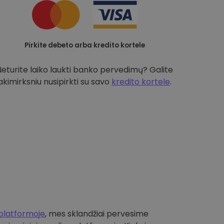
Pirkite debeto arba kredito kortele
Neturite laiko laukti banko pervedimų? Galite
akimirksniu nusipirkti su savo
kredito kortele
.
platformoje
, mes sklandžiai pervesime