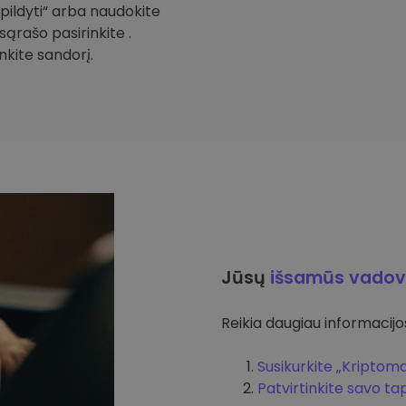
Papildyti“ arba naudokite
sąrašo pasirinkite .
inkite sandorį.
Jūsų
išsamūs vadov
Reikia daugiau informacijos 
Susikurkite „Kriptom
Patvirtinkite savo t