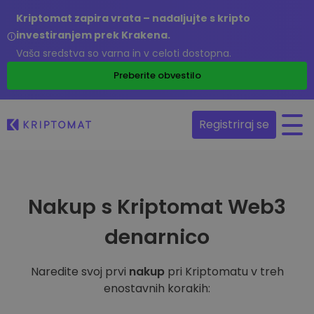
Kriptomat zapira vrata – nadaljujte s kripto
investiranjem prek Krakena.
Vaša sredstva so varna in v celoti dostopna.
Preberite obvestilo
Registriraj se
Nakup s Kriptomat Web3
denarnico
Naredite svoj prvi
nakup
pri Kriptomatu v treh
enostavnih korakih: