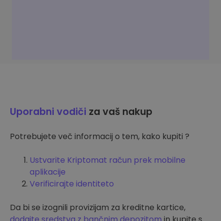
Uporabni vodiči
za vaš nakup
Potrebujete več informacij o tem, kako kupiti ?
Ustvarite Kriptomat račun prek mobilne
aplikacije
Verificirajte identiteto
Da bi se izognili provizijam za kreditne kartice,
dodajte sredstva z bančnim depozitom
in kupite s