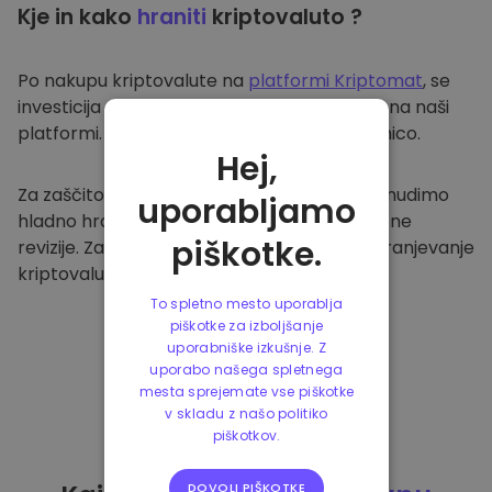
Kje in kako
hraniti
kriptovaluto ?
Po nakupu kriptovalute na
platformi Kriptomat
, se
investicija prenese v vašo varno denarnico na naši
platformi. Vsak uporabnik ima svojo denarnico.
Hej,
Za zaščito naših strank in njihovih sredstev nudimo
uporabljamo
hladno hrambo ter redno izvajamo varnostne
piškotke.
revizije. Zato je naša platforma varna za shranjevanje
kriptovalute in ostalih kripto naložb.
To spletno mesto uporablja
piškotke za izboljšanje
uporabniške izkušnje. Z
uporabo našega spletnega
mesta sprejemate vse piškotke
v skladu z našo politiko
piškotkov.
DOVOLI PIŠKOTKE