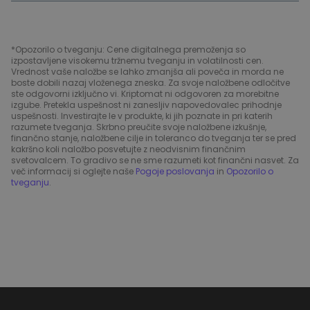
*Opozorilo o tveganju: Cene digitalnega premoženja so
izpostavljene visokemu tržnemu tveganju in volatilnosti cen.
Vrednost vaše naložbe se lahko zmanjša ali poveča in morda ne
boste dobili nazaj vloženega zneska. Za svoje naložbene odločitve
ste odgovorni izključno vi. Kriptomat ni odgovoren za morebitne
izgube. Pretekla uspešnost ni zanesljiv napovedovalec prihodnje
uspešnosti. Investirajte le v produkte, ki jih poznate in pri katerih
razumete tveganja. Skrbno preučite svoje naložbene izkušnje,
finančno stanje, naložbene cilje in toleranco do tveganja ter se pred
kakršno koli naložbo posvetujte z neodvisnim finančnim
svetovalcem. To gradivo se ne sme razumeti kot finančni nasvet. Za
več informacij si oglejte naše
Pogoje poslovanja
in
Opozorilo o
tveganju
.