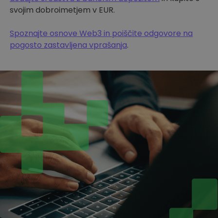
svojim dobroimetjem v EUR.
Spoznajte osnove Web3 in poiščite odgovore na
pogosto zastavljena vprašanja
.