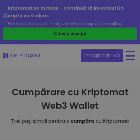
Kriptomat se închide – Continuă să investești în
cripto cu Kraken.
Fondurile tale sunt în siguranță și complet accesibile.
Citește anunțul
Înregistrați–vă
Cumpărare cu Kriptomat
Web3 Wallet
Trei pași simpli pentru a
cumpăra
cu Kriptomat: