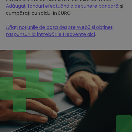
Adăugați fonduri efectuând o depunere bancară
și
cumpărați cu soldul în EURO.
Aflați noțiunile de bază despre Web3 și obțineți
răspunsuri la întrebările frecvente aici
.