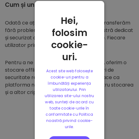
Cum și unde să
stocați
Hei,
Odată ce ați cumpărat pe
Kriptomat
, îl transferăm
folosim
fără probleme în portofelul dumneavoastră dedicat
și securizat din cadrul platformei noastre. Fiecare
cookie-
utilizator primește un portofel individual.
uri.
Pentru a ne proteja clienții și fondurile lor, oferim o
stocare offline sigură și efectuăm audituri de
Acest site web folosește
securitate regulate. Această abordare face ca
cookie-uri pentru a
îmbunătăți experiența
platforma noastră să fie un paradis pentru stocarea
utilizatorului. Prin
și a altor criptomonede.
utilizarea site-ului nostru
web, sunteți de acord cu
toate cookie-urile în
conformitate cu Politica
noastră privind cookie-
urile.