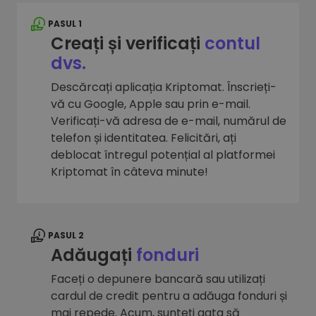
PASUL 1
Creați și verificați
contul
dvs.
Descărcați aplicația Kriptomat. Înscrieți-
vă cu Google, Apple sau prin e-mail.
Verificați-vă adresa de e-mail, numărul de
telefon și identitatea. Felicitări, ați
deblocat întregul potențial al platformei
Kriptomat în câteva minute!
PASUL 2
Adăugați
fonduri
Faceți o depunere bancară sau utilizați
cardul de credit pentru a adăuga fonduri și
mai repede. Acum, sunteți gata să