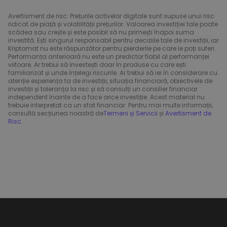
Avertisment de risc: Prețurile activelor digitale sunt supuse unui risc
ridicat de piață și volatilității prețurilor. Valoarea investiției tale poate
scădea sau crește și este posibil să nu primești înapoi suma
investită. Ești singurul responsabil pentru deciziile tale de investiții, iar
Kriptomat nu este răspunzător pentru pierderile pe care le poți suferi.
Performanța anterioară nu este un predictor fiabil al performanței
viitoare. Ar trebui să investești doar în produse cu care ești
familiarizat și unde înțelegi riscurile. Ar trebui să iei în considerare cu
atenție experiența ta de investiții, situația financiară, obiectivele de
investiții și toleranța la risc și să consulți un consilier financiar
independent înainte de a face orice investiție. Acest material nu
trebuie interpretat ca un sfat financiar. Pentru mai multe informații,
consultă secțiunea noastră de
Termeni și Servicii
și
Avertisment de
Risc
.