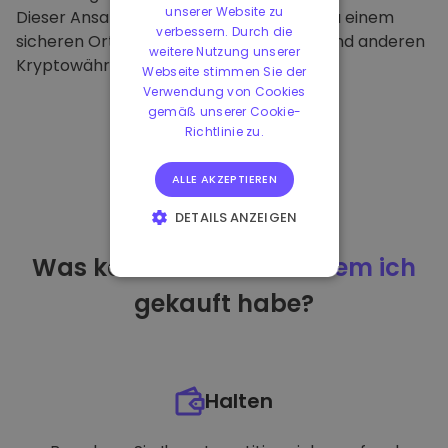
unserer Website zu
Dieser Ansatz macht unsere Plattform zu einem
verbessern. Durch die
sicheren Ort für die Aufbewahrung von und anderen
weitere Nutzung unserer
Kryptowährungen.
Webseite stimmen Sie der
Verwendung von Cookies
gemäß unserer Cookie-
Richtlinie zu.
ALLE AKZEPTIEREN
DETAILS ANZEIGEN
UNBEDINGT
Was kann ich tun
nachdem ich
ERFORDERLICH
gekauft habe?
PERFORMANCE
TARGETING
FUNKTIONALITÄT
Halten