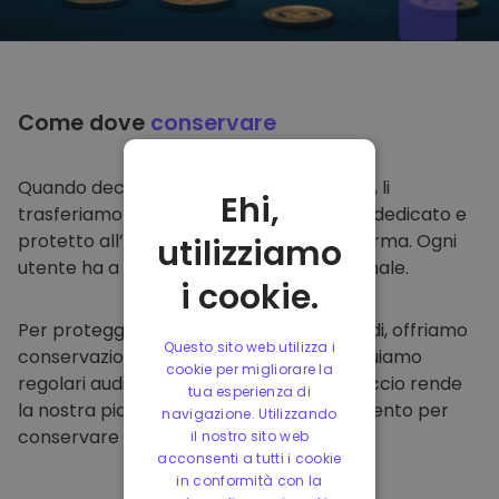
Come dove
conservare
Quando decidi di comprare su
Kriptomat
, li
Ehi,
trasferiamo direttamente nel tuo wallet dedicato e
protetto all’interno della nostra piattaforma. Ogni
utilizziamo
utente ha a disposizione un wallet personale.
i cookie.
Per proteggere i nostri clienti e i loro fondi, offriamo
Questo sito web utilizza i
conservazione offline protetta ed effettuiamo
cookie per migliorare la
regolari audit di sicurezza. Questo approccio rende
tua esperienza di
la nostra piattaforma un punto di riferimento per
navigazione. Utilizzando
conservare e altre criptovalute.
il nostro sito web
acconsenti a tutti i cookie
in conformità con la