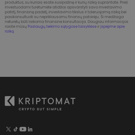
produktus, su kuriais esate susipažinę ir kurių riziką suprantate. Prieš
investuodami turėtumėte atidžiai apsvarstyti savo investavimo
patirtį, finansinę padėtį, investavimo tikslus ir toleruojamą riziką bei
pasikonsultuoti su nepriklausomu finansų patarėju. Ši medžiaga
neturėtų būti laikoma finansine konsultacija. Daugiau informacijos
rasite mūsų
Paslaugų teikimo sąlygose taisyklėse
ir
Įspėjime apie
riziką
.