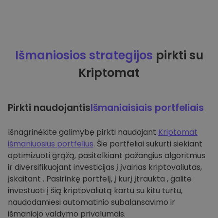
Išmaniosios strategijos
pirkti su
Kriptomat
Pirkti naudojantis
Išmaniaisiais portfeliais
Išnagrinėkite galimybę pirkti naudojant
Kriptomat
išmaniuosius portfelius
. Šie portfeliai sukurti siekiant
optimizuoti grąžą, pasitelkiant pažangius algoritmus
ir diversifikuojant investicijas į įvairias kriptovaliutas,
įskaitant . Pasirinkę portfelį, į kurį įtraukta , galite
investuoti į šią kriptovaliutą kartu su kitu turtu,
naudodamiesi automatinio subalansavimo ir
išmaniojo valdymo privalumais.