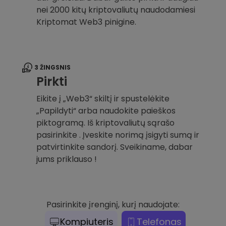
nei 2000 kitų kriptovaliutų naudodamiesi
Kriptomat Web3 pinigine.
3 ŽINGSNIS
Pirkti
Eikite į „Web3“ skiltį ir spustelėkite
„Papildyti“ arba naudokite paieškos
piktogramą. Iš kriptovaliutų sąrašo
pasirinkite . Įveskite norimą įsigyti sumą ir
patvirtinkite sandorį. Sveikiname, dabar
jums priklauso !
Pasirinkite įrenginį, kurį naudojate:
Kompiuteris
Telefonas