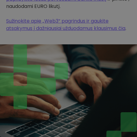
naudodami EURO likutį.
Sužinokite apie „Web3“ pagrindus ir gaukite
atsakymus į dažniausiai užduodamus klausimus čia
.