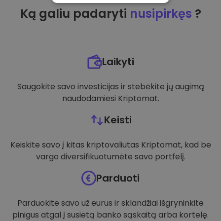
Ką galiu padaryti
nusipirkęs
?
VEIKIMĄ GERINANTYS
TIKSLINIAI
FUNKCINIAI
Laikyti
Saugokite savo investicijas ir stebėkite jų augimą
naudodamiesi Kriptomat.
Keisti
Keiskite savo į kitas kriptovaliutas Kriptomat, kad be
vargo diversifikuotumėte savo portfelį.
Parduoti
Parduokite savo už eurus ir sklandžiai išgryninkite
pinigus atgal į susietą banko sąskaitą arba kortelę.