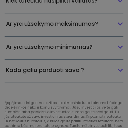
Kiek turėčiau nusipirkti valiutos?
Ar yra užsakymo maksimumas?
Ar yra užsakymo minimumas?
Kada galiu parduoti savo ?
*Įspėjimas dėl galimos rizikos: skaitmeninio turto kainoms būdinga
didelė rinkos rizika ir kainų svyravimai. Jūsų investicijos vertė gali
sumažėti arba padidėti, o investuotos sumos galite neatgauti. Tik
jūs atsakote už savo investicinius sprendimus, Kriptomat neatsako
už bet kokius nuostolius, kuriuos galite patirti. Praeities rezultatai nėra
patikima būsimų rezultatų prognozė. Turėtumėte investuoti tik į tuos