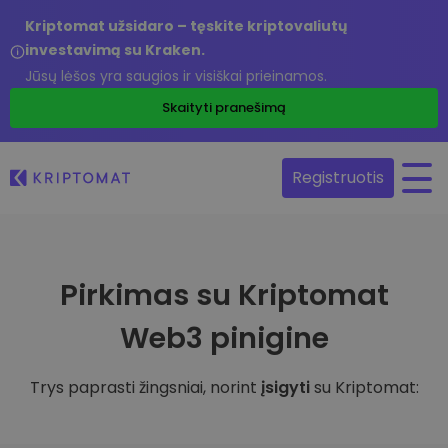
Kriptomat užsidaro – tęskite kriptovaliutų
investavimą su Kraken.
Jūsų lėšos yra saugios ir visiškai prieinamos.
Skaityti pranešimą
Registruotis
Pirkimas su Kriptomat
Web3 pinigine
Trys paprasti žingsniai, norint
įsigyti
su Kriptomat: