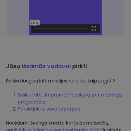
Jūsų
išsamūs vadovai
pirkti
Reikia daugiau informacijos apie tai, kaip įsigyti ?
Susikurkite „Kriptomat“ paskyrą per mobiliąją
programėlę
Patvirtinkite savo tapatybę
Norėdami išvengti kredito kortelės mokesčių,
papildykite lėšas pervesdami banko indėlį
ir pirkite ,