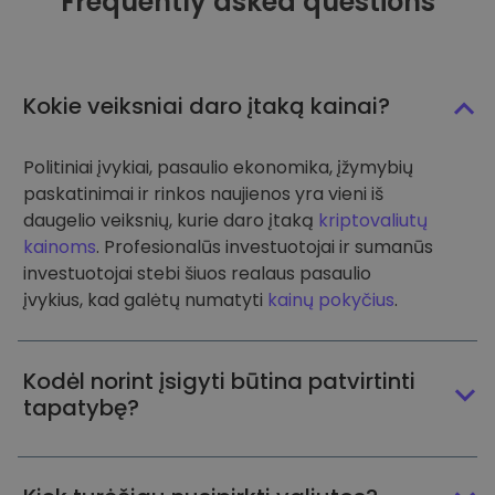
Frequently asked questions
Kokie veiksniai daro įtaką kainai?
Politiniai įvykiai, pasaulio ekonomika, įžymybių
paskatinimai ir rinkos naujienos yra vieni iš
daugelio veiksnių, kurie daro įtaką
kriptovaliutų
kainoms
. Profesionalūs investuotojai ir sumanūs
investuotojai stebi šiuos realaus pasaulio
įvykius, kad galėtų numatyti
kainų pokyčius
.
Kodėl norint įsigyti būtina patvirtinti
tapatybę?