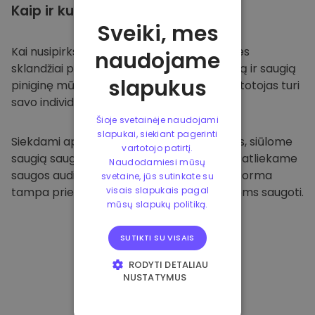
Kaip ir kur
saugoti
Sveiki, mes
Kai nusipirksite
Kriptomat platformoje
, mes
naudojame
sklandžiai pervesime valiutą į jūsų specialią ir saugią
slapukus
piniginę mūsų platformoje. Kiekvienas vartotojas turi
savo individualią piniginę.
Šioje svetainėje naudojami
slapukai, siekiant pagerinti
Siekdami apsaugoti savo klientus ir jų lėšas, siūlome
vartotojo patirtį.
saugią saugyklą neprisijungus ir reguliariai atliekame
Naudodamiesi mūsų
saugos auditus. Dėl šio požiūrio mūsų platforma
svetaine, jūs sutinkate su
tampa prieglobsčiu ir kitoms kriptovaliutoms saugoti.
visais slapukais pagal
mūsų slapukų politiką.
SUTIKTI SU VISAIS
RODYTI DETALIAU
NUSTATYMUS
BŪTINIEJI