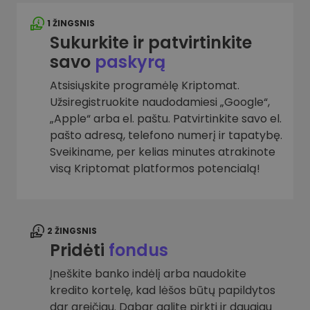
1 ŽINGSNIS
Sukurkite ir patvirtinkite
savo
paskyrą
Atsisiųskite programėlę Kriptomat.
Užsiregistruokite naudodamiesi „Google“,
„Apple“ arba el. paštu. Patvirtinkite savo el.
pašto adresą, telefono numerį ir tapatybę.
Sveikiname, per kelias minutes atrakinote
visą Kriptomat platformos potencialą!
2 ŽINGSNIS
Pridėti
fondus
Įneškite banko indėlį arba naudokite
kredito kortelę, kad lėšos būtų papildytos
dar greičiau. Dabar galite pirkti ir daugiau