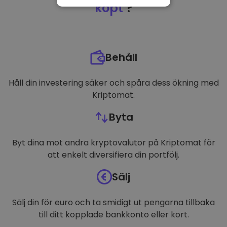
NÖDVÄNDIGT
köpt
?
PRESTANDA
INRIKTNING
Behåll
FUNKTIONER
Håll din investering säker och spåra dess ökning med
Kriptomat.
Byta
Byt dina mot andra kryptovalutor på Kriptomat för
att enkelt diversifiera din portfölj.
Sälj
Sälj din för euro och ta smidigt ut pengarna tillbaka
till ditt kopplade bankkonto eller kort.