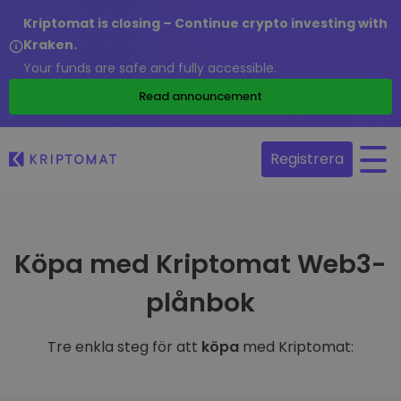
Kriptomat is closing – Continue crypto investing with
Kraken.
Your funds are safe and fully accessible.
Read announcement
Registrera
Köpa med Kriptomat Web3-
plånbok
Tre enkla steg för att
köpa
med Kriptomat: