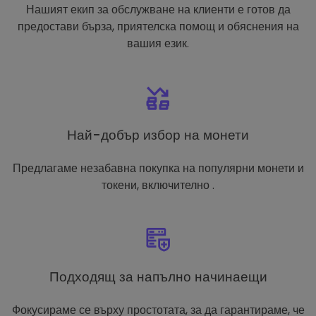
Нашият екип за обслужване на клиенти е готов да
предостави бърза, приятелска помощ и обяснения на
вашия език.
Най-добър избор на монети
Предлагаме незабавна покупка на популярни монети и
токени, включително .
Подходящ за напълно начинаещи
Фокусираме се върху простотата, за да гарантираме, че