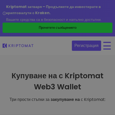
Kriptomat затваря – Продължете да инвестирате в
криптовалути с Kraken.
Вашите средства са в безопасност и напълно достъпни.
Прочетете съобщението
Регистрация
Купуване на с Kriptomat
Web3 Wallet
Три прости стъпки за
закупуване на
с Kriptomat: