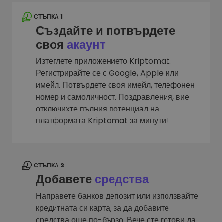
СТЪПКА 1
Създайте и потвърдете
своя
акаунт
Изтеглете приложението Kriptomat.
Регистрирайте се с Google, Apple или
имейл. Потвърдете своя имейл, телефонен
номер и самоличност. Поздравления, вие
отключихте пълния потенциал на
платформата Kriptomat за минути!
СТЪПКА 2
Добавете
средства
Направете банков депозит или използвайте
кредитната си карта, за да добавите
средства още по-бързо. Вече сте готови да