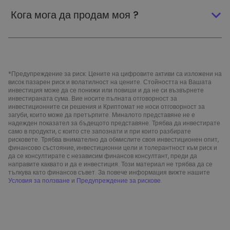
Кога мога да продам моя ?
*Предупреждение за риск: Цените на цифровите активи са изложени на
висок пазарен риск и волатилност на цените. Стойността на Вашата
инвестиция може да се понижи или повиши и да не си възвърнете
инвестираната сума. Вие носите пълната отговорност за
инвестиционните си решения и Криптомат не носи отговорност за
загуби, които може да претърпите. Миналото представяне не е
надежден показател за бъдещото представяне. Трябва да инвестирате
само в продукти, с които сте запознати и при които разбирате
рисковете. Трябва внимателно да обмислите своя инвестиционен опит,
финансово състояние, инвестиционни цели и толерантност към риск и
да се консултирате с независим финансов консултант, преди да
направите каквато и да е инвестиция. Този материал не трябва да се
тълкува като финансов съвет. За повече информация вижте нашите
Условия за ползване
и
Предупреждение за рискове
.