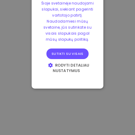
Šioje svetainėje naudojami
slapukai, siekiant pagerinti
vartotojo patirtį.
Naudodamiesi mūsų
svetaine, jūs sutinkate su
visais slapukais pagal
mūsų slapukų politiką.
SUTIKTI SU VISAIS
RODYTI DETALIAU
NUSTATYMUS
BŪTINIEJI
VEIKIMĄ GERINANTYS
TIKSLINIAI
FUNKCINIAI