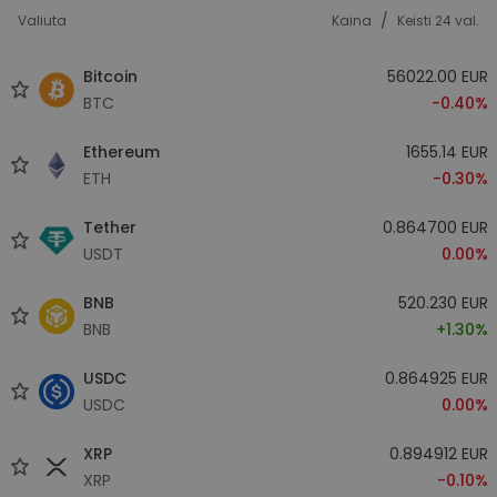
/
Valiuta
Kaina
Keisti 24 val.
Bitcoin
56022.00 EUR
BTC
-0.40%
Ethereum
1655.14 EUR
ETH
-0.30%
Tether
0.864700 EUR
USDT
0.00%
BNB
520.230 EUR
BNB
+1.30%
USDC
0.864925 EUR
USDC
0.00%
XRP
0.894912 EUR
XRP
-0.10%