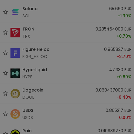
Solana
65.660 EUR
SOL
+1.30%
TRON
0.285464000 EUR
TRX
+0.70%
Figure Heloc
0.865827 EUR
FIGR_HELOC
-2.70%
Hyperliquid
47.330 EUR
HYPE
+0.80%
Dogecoin
0.060437000 EUR
DOGE
-0.40%
USDS
0.865217 EUR
USDS
0.00%
Rain
0.010939270 EUR