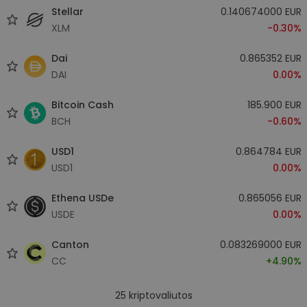
Stellar
0.140674000 EUR
XLM
-0.30%
Dai
0.865352 EUR
DAI
0.00%
Bitcoin Cash
185.900 EUR
BCH
-0.60%
USD1
0.864784 EUR
USD1
0.00%
Ethena USDe
0.865056 EUR
USDE
0.00%
Canton
0.083269000 EUR
CC
+4.90%
25
kriptovaliutos