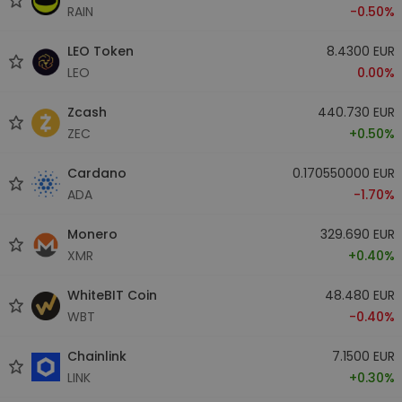
RAIN
-0.50%
LEO Token
8.4300 EUR
LEO
0.00%
Zcash
440.730 EUR
ZEC
+0.50%
Cardano
0.170550000 EUR
ADA
-1.70%
Monero
329.690 EUR
XMR
+0.40%
WhiteBIT Coin
48.480 EUR
WBT
-0.40%
Chainlink
7.1500 EUR
LINK
+0.30%