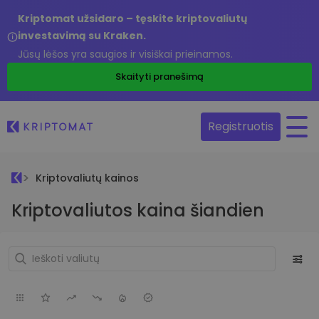
Kriptomat užsidaro – tęskite kriptovaliutų
investavimą su Kraken.
Jūsų lėšos yra saugios ir visiškai prieinamos.
Skaityti pranešimą
Registruotis
Kriptovaliutų kainos
Kriptovaliutos kaina šiandien