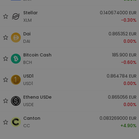
Stellar
0.140674000 EUR
XLM
-0.30%
Dai
0.865352 EUR
DAI
0.00%
Bitcoin Cash
185.900 EUR
BCH
-0.60%
USD1
0.864784 EUR
USD1
0.00%
Ethena USDe
0.865056 EUR
USDE
0.00%
Canton
0.083269000 EUR
CC
+4.90%