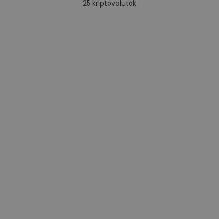
25
kriptovaluták