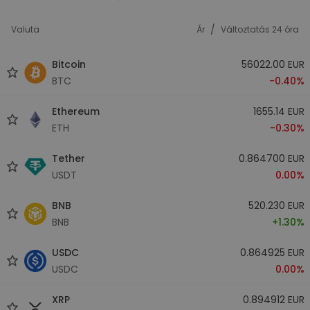
/
Valuta
Ár
Változtatás 24 óra
Bitcoin
56022.00 EUR
BTC
-0.40%
Ethereum
1655.14 EUR
ETH
-0.30%
Tether
0.864700 EUR
USDT
0.00%
BNB
520.230 EUR
BNB
+1.30%
USDC
0.864925 EUR
USDC
0.00%
XRP
0.894912 EUR