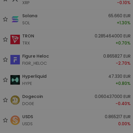
XRP
-0.10%
Solana
65.660 EUR
SOL
+1.30%
TRON
0.285464000 EUR
TRX
+0.70%
Figure Heloc
0.865827 EUR
FIGR_HELOC
-2.70%
Hyperliquid
47.330 EUR
HYPE
+0.80%
Dogecoin
0.060437000 EUR
DOGE
-0.40%
USDS
0.865217 EUR
USDS
0.00%