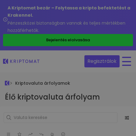
A Kriptomat bezár – Folytassa a kripto befektetést a
Krakennel.
Pénzeszközei biztonságban vannak és teljes mértékben
hozzáférhetők.
Bejelentés elolvasása
Regisztrálok
Kriptovaluta árfolyamok
Élő kriptovaluta árfolyam