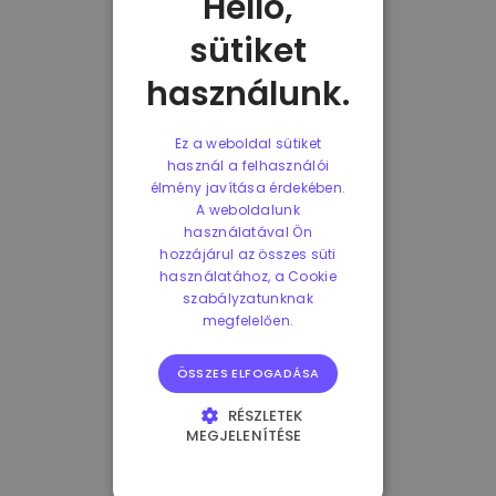
Helló,
sütiket
használunk.
Ez a weboldal sütiket
használ a felhasználói
élmény javítása érdekében.
A weboldalunk
használatával Ön
hozzájárul az összes süti
használatához, a Cookie
szabályzatunknak
megfelelően.
ÖSSZES ELFOGADÁSA
RÉSZLETEK
MEGJELENÍTÉSE
ELENGEDHETETLENÜL
SZÜKSÉGES