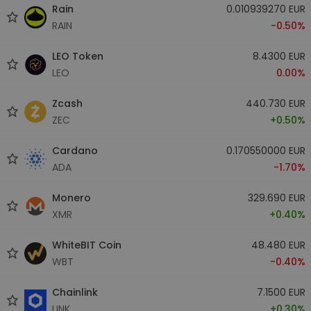
Rain
0.010939270 EUR
RAIN
-0.50%
LEO Token
8.4300 EUR
LEO
0.00%
Zcash
440.730 EUR
ZEC
+0.50%
Cardano
0.170550000 EUR
ADA
-1.70%
Monero
329.690 EUR
XMR
+0.40%
WhiteBIT Coin
48.480 EUR
WBT
-0.40%
Chainlink
7.1500 EUR
LINK
+0.30%