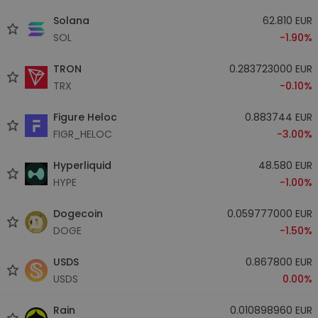
Solana
62.810 EUR
SOL
-1.90%
TRON
0.283723000 EUR
TRX
-0.10%
Figure Heloc
0.883744 EUR
FIGR_HELOC
-3.00%
Hyperliquid
48.580 EUR
HYPE
-1.00%
Dogecoin
0.059777000 EUR
DOGE
-1.50%
USDS
0.867800 EUR
USDS
0.00%
Rain
0.010898960 EUR