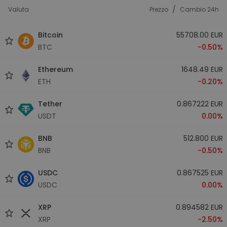
/
Valuta
Prezzo
Cambio 24h
Bitcoin
55708.00 EUR
BTC
-0.50%
Ethereum
1648.49 EUR
ETH
-0.20%
Tether
0.867222 EUR
USDT
0.00%
BNB
512.800 EUR
BNB
-0.50%
USDC
0.867525 EUR
USDC
0.00%
XRP
0.894582 EUR
XRP
-2.50%