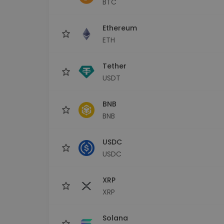
BTC
Raziskovalec naložb
Najdi svojo kripto strategijo
Ethereum
ETH
Tether
USDT
BNB
BNB
USDC
USDC
XRP
XRP
Solana