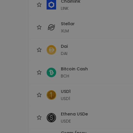
Chainlink
LINK
Stellar
XLM
Dai
DAI
Bitcoin Cash
BCH
USD1
USD1
Ethena USDe
USDE
Gram (prev.