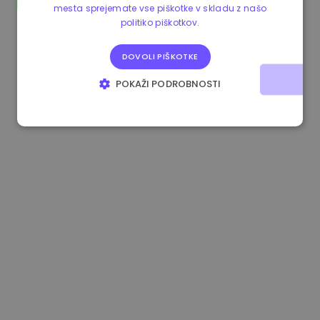
mesta sprejemate vse piškotke v skladu z našo
1.180000 €
+1.90%
3.2B €
politiko piškotkov.
DOVOLI PIŠKOTKE
POKAŽI PODROBNOSTI
NUJNO POTREBNI
IZVEDBENI
CILJANJE
FUNKCIONALNOST