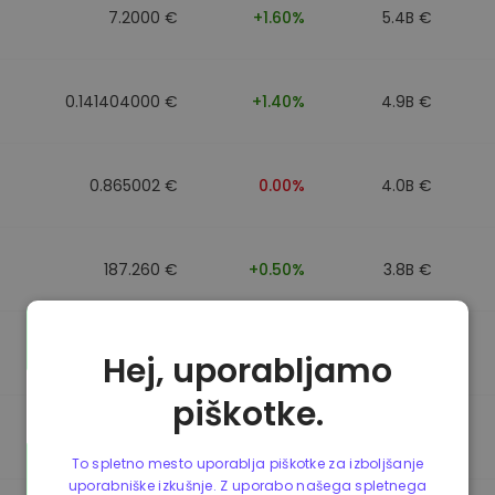
7.2000 €
+1.60%
5.4B €
0.141404000 €
+1.40%
4.9B €
0.865002 €
0.00%
4.0B €
187.260 €
+0.50%
3.8B €
0.864902 €
0.00%
3.5B €
Hej, uporabljamo
piškotke.
0.864733 €
0.00%
3.4B €
To spletno mesto uporablja piškotke za izboljšanje
uporabniške izkušnje. Z uporabo našega spletnega