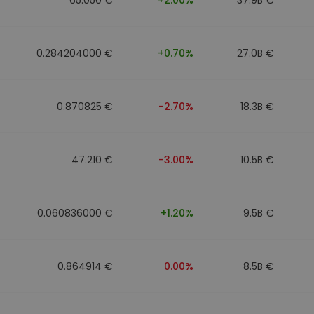
0.284204000 €
+0.70%
27.0B €
0.870825 €
-2.70%
18.3B €
47.210 €
-3.00%
10.5B €
0.060836000 €
+1.20%
9.5B €
0.864914 €
0.00%
8.5B €