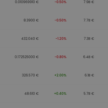
0.010969910 €
-0.50%
7.9B €
8.3900 €
-0.50%
7.7B €
432.040 €
-1.20%
7.3B €
0.172525000 €
-0.80%
6.4B €
326.570 €
+2.00%
6.1B €
48.610 €
+0.40%
5.7B €