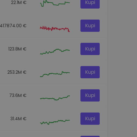
Kupi
22.1M €
Kupi
417874.00 €
Kupi
123.8M €
Kupi
253.2M €
Kupi
73.6M €
Kupi
31.4M €