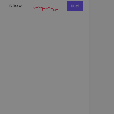
Kupi
16.8M €