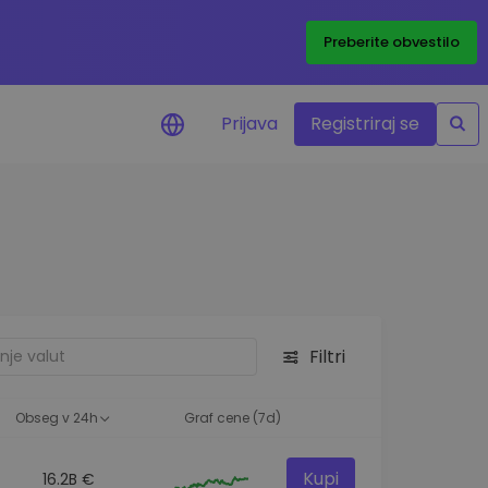
Preberite obvestilo
Prijava
Registriraj se
eni
ije o cenah vaših
ov
dstva
e priložnosti
Filtri
felja
i za optimalno
Obseg v 24h
Graf cene (7d)
Kupi
16.2B €