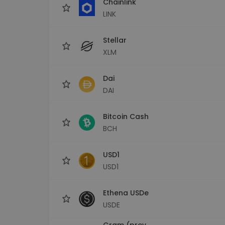
Chainlink
LINK
Stellar
XLM
Dai
DAI
Bitcoin Cash
BCH
USD1
USD1
Ethena USDe
USDE
Gram (prev.