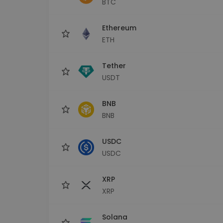
BTC
Investicijų tyrinėtojas
Rask savo kripto strategiją
Ethereum
ETH
Tether
USDT
BNB
BNB
USDC
USDC
XRP
XRP
Solana