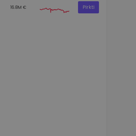
Pirkti
16.8M €