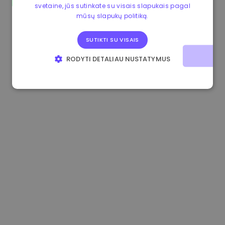
svetaine, jūs sutinkate su visais slapukais pagal
1.180000 €
+1.90%
3.2B €
mūsų slapukų politiką.
SUTIKTI SU VISAIS
RODYTI DETALIAU NUSTATYMUS
BŪTINIEJI
VEIKIMĄ GERINANTYS
TIKSLINIAI
FUNKCINIAI