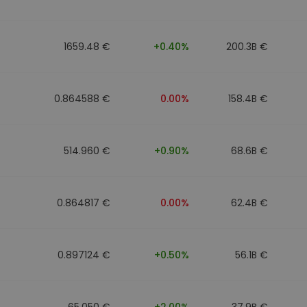
1659.48 €
+0.40%
200.3B €
0.864588 €
0.00%
158.4B €
514.960 €
+0.90%
68.6B €
0.864817 €
0.00%
62.4B €
0.897124 €
+0.50%
56.1B €
65.050 €
+2.00%
37.9B €