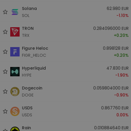
Solana
62.980 EUR
SOL
-1.10%
TRON
0.284096000 EUR
TRX
+0.20%
Figure Heloc
0.898128 EUR
FIGR_HELOC
+0.20%
Hyperliquid
47.830 EUR
HYPE
-1.90%
Dogecoin
0.059804000 EUR
DOGE
-0.90%
USDS
0.867760 EUR
USDS
0.00%
Rain
0.010884640 EUR