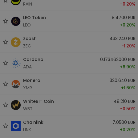
RAIN
-0.20%
LEO Token
8.4700 EUR
LEO
+0.20%
Zcash
433.240 EUR
ZEC
-1.20%
Cardano
0.173462000 EUR
ADA
+6.90%
Monero
320.640 EUR
XMR
+1.60%
WhiteBIT Coin
48.210 EUR
WBT
-0.50%
Chainlink
7.0500 EUR
LINK
+0.20%