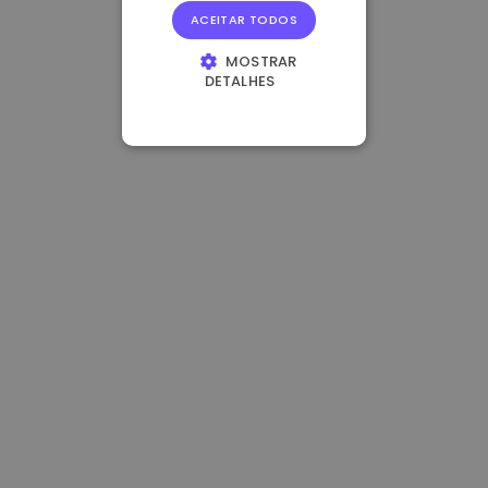
ACEITAR TODOS
MOSTRAR
DETALHES
ESTRITAMENTE
NECESSÁRIOS
DESEMPENHO
DIRECIONAMENTO
FUNCIONALIDADE