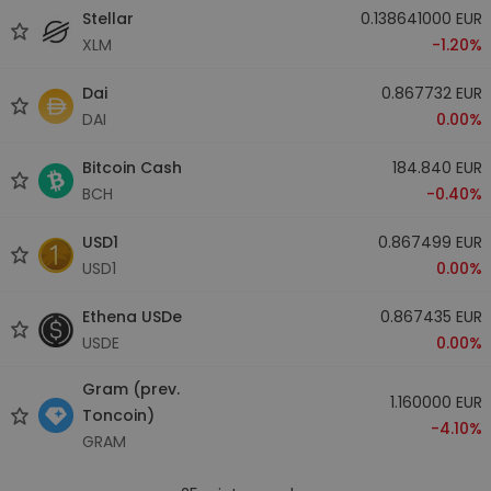
Stellar
0.138641000 EUR
XLM
-1.20%
Dai
0.867732 EUR
DAI
0.00%
Bitcoin Cash
184.840 EUR
BCH
-0.40%
USD1
0.867499 EUR
USD1
0.00%
Ethena USDe
0.867435 EUR
USDE
0.00%
Gram (prev.
1.160000 EUR
Toncoin)
-4.10%
GRAM