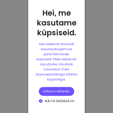
Hei, me
kasutame
küpsiseid.
See veebisait kasutab
kasutajakogemuse
parandamiseks
küpsiseid. Meie veebisaiti
kasutades nõustute
kooskõlas meie
küpsisepoliitikaga kõikide
küpsistega.
NÕUSTU KÕIGIGA
NÄITA ÜKSIKASJU
HÄDAVAJALIKUD