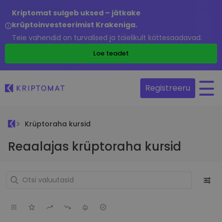
Kriptomat sulgeb uksed – jätkake
krüptoinvesteerimist Krakeniga.
Teie vahendid on turvalised ja täielikult kättesaadavad.
Loe teadet
Registreeru
Krüptoraha kursid
Reaalajas krüptoraha kursid