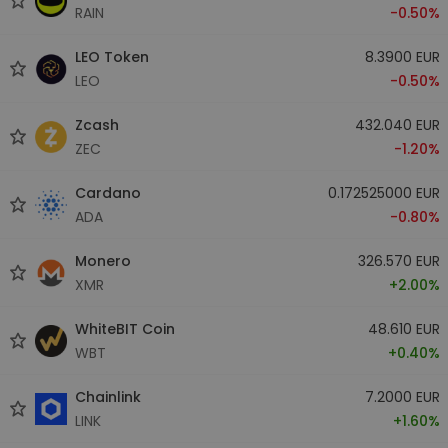
RAIN
-0.50%
LEO Token
8.3900 EUR
LEO
-0.50%
Zcash
432.040 EUR
ZEC
-1.20%
Cardano
0.172525000 EUR
ADA
-0.80%
Monero
326.570 EUR
XMR
+2.00%
WhiteBIT Coin
48.610 EUR
WBT
+0.40%
Chainlink
7.2000 EUR
LINK
+1.60%