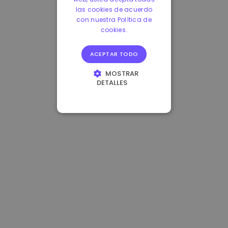
las cookies de acuerdo
con nuestra Política de
cookies.
ACEPTAR TODO
MOSTRAR
DETALLES
COOKIES
ESTRICTAMENTE
NECESARIAS
COOKIES DE
RENDIMIENTO
COOKIES DE
PREFERENCIAS
COOKIES DE
FUNCIONALIDAD