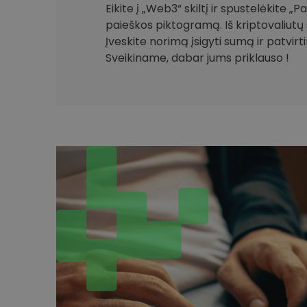
Eikite į „Web3“ skiltį ir spustelėkite „
paieškos piktogramą. Iš kriptovaliutų 
Įveskite norimą įsigyti sumą ir patvirt
Sveikiname, dabar jums priklauso !