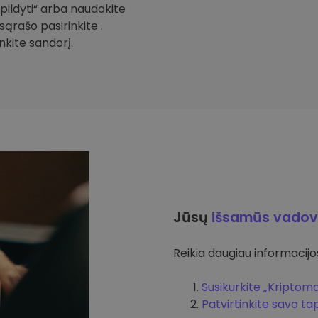
Papildyti“ arba naudokite
sąrašo pasirinkite .
inkite sandorį.
Jūsų
išsamūs vadov
Reikia daugiau informacijos 
Susikurkite „Kriptom
Patvirtinkite savo t