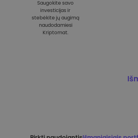
Saugokite savo
investicijas ir
stebėkite jų augimą
naudodamiesi
Kriptomat.
Iš
Pirkti naudojantis
Išmaniaisiais portf