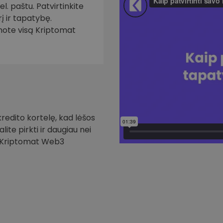
. paštu. Patvirtinkite
į ir tapatybę.
inote visą Kriptomat
redito kortelę, kad lėšos
ite pirkti ir daugiau nei
i Kriptomat Web3