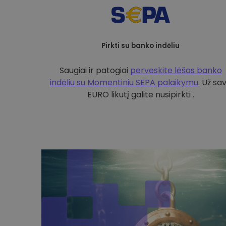
Pirkti su banko indėliu
Saugiai ir patogiai
perveskite lėšas banko
indėliu su
Momentiniu SEPA palaikymu
. Už sa
EURO likutį galite nusipirkti .