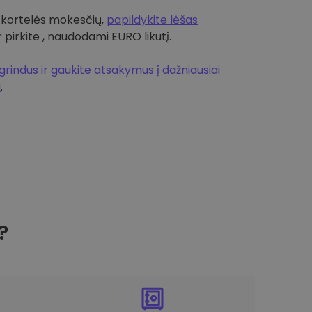
 kortelės mokesčių,
papildykite lėšas
r pirkite , naudodami EURO likutį.
rindus ir gaukite atsakymus į dažniausiai
a
.
?