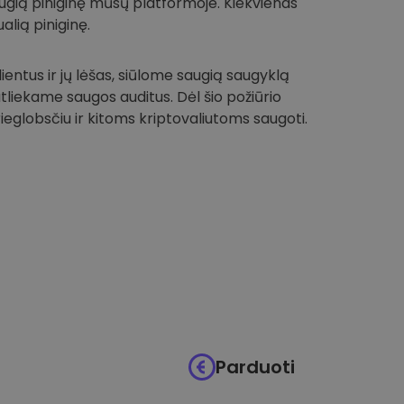
 saugią piniginę mūsų platformoje. Kiekvienas
alią piniginę.
entus ir jų lėšas, siūlome saugią saugyklą
 atliekame saugos auditus. Dėl šio požiūrio
globsčiu ir kitoms kriptovaliutoms saugoti.
Parduoti