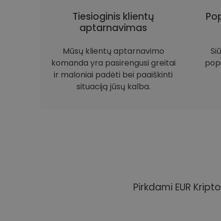
Tiesioginis klientų
Pop
aptarnavimas
Mūsų klientų aptarnavimo
Si
komanda yra pasirengusi greitai
popu
ir maloniai padėti bei paaiškinti
situaciją jūsų kalba.
Pirkdami EUR Kripto