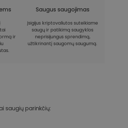
iems
Saugus saugojimas
į
Įsigijus kriptovaliutos suteikiame
tai
saugų ir patikimą saugyklos
ormą ir
neprisijungus sprendimą,
iu
užtikrinantį saugomų saugumą.
utas.
ai saugių parinkčių: