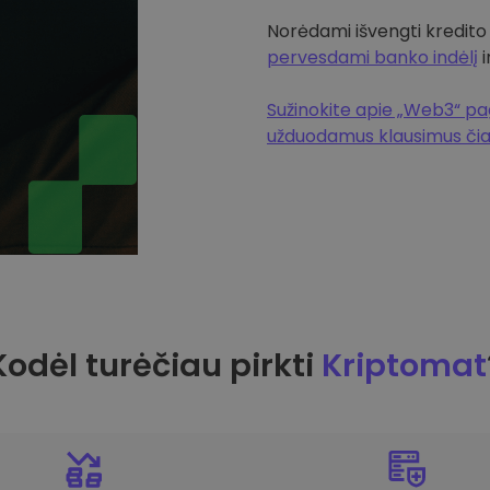
Norėdami išvengti kredito
pervesdami banko indėlį
i
Sužinokite apie „Web3“ pag
užduodamus klausimus či
Kodėl turėčiau pirkti
Kriptomat