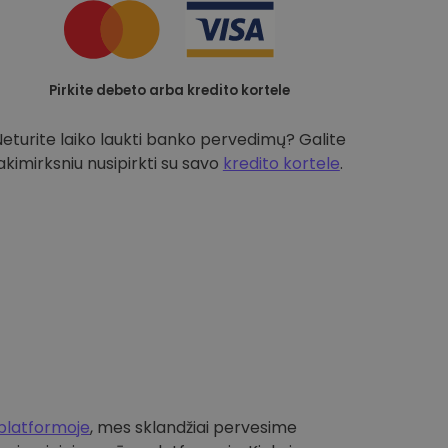
Pirkite debeto arba kredito kortele
Neturite laiko laukti banko pervedimų? Galite
akimirksniu nusipirkti su savo
kredito kortele
.
platformoje
, mes sklandžiai pervesime