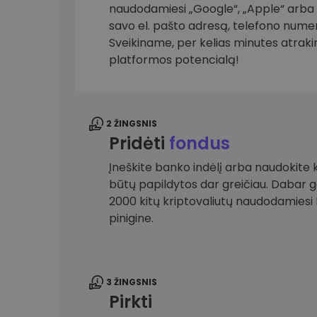
naudodamiesi „Google“, „Apple“ arba el
savo el. pašto adresą, telefono numer
Investicijų tyrinėtojas
Rask savo kripto strategiją
Sveikiname, per kelias minutes atrak
platformos potencialą!
2 ŽINGSNIS
Pridėti
fondus
Įneškite banko indėlį arba naudokite k
būtų papildytos dar greičiau. Dabar gal
2000 kitų kriptovaliutų naudodamies
pinigine.
3 ŽINGSNIS
Pirkti