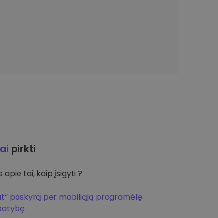
ai
pirkti
apie tai, kaip įsigyti ?
at“ paskyrą per mobiliąją programėlę
apatybę