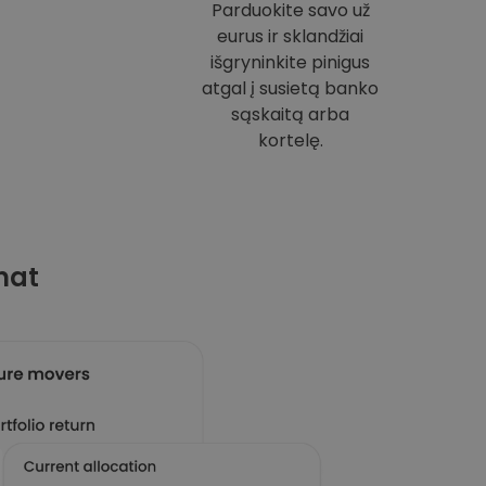
Parduokite savo už
eurus ir sklandžiai
išgryninkite pinigus
atgal į susietą banko
sąskaitą arba
kortelę.
mat