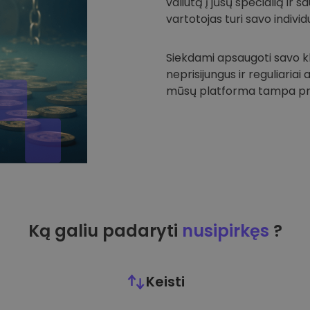
valiutą į jūsų specialią ir
vartotojas turi savo individu
Siekdami apsaugoti savo kli
neprisijungus ir reguliariai
mūsų platforma tampa prie
Ką galiu padaryti
nusipirkęs
?
Keisti