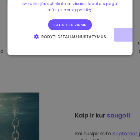
svetaine, jūs sutinkate su visais slapukais pagal
mūsų slapukų politiką.
SUTIKTI SU VISAIS
RODYTI DETALIAU NUSTATYMUS
BŪTINIEJI
VEIKIMĄ GERINANTYS
vo
TIKSLINIAI
FUNKCINIAI
Kaip ir kur
saugoti
Kai nusipirksite
Kriptomat 