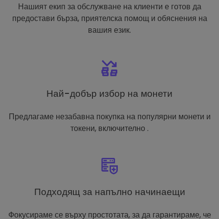
Нашият екип за обслужване на клиенти е готов да
предостави бърза, приятелска помощ и обяснения на
вашия език.
Най-добър избор на монети
Предлагаме незабавна покупка на популярни монети и
токени, включително .
Подходящ за напълно начинаещи
Фокусираме се върху простотата, за да гарантираме, че