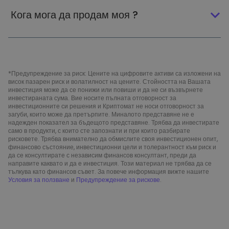
Кога мога да продам моя ?
*Предупреждение за риск: Цените на цифровите активи са изложени на
висок пазарен риск и волатилност на цените. Стойността на Вашата
инвестиция може да се понижи или повиши и да не си възвърнете
инвестираната сума. Вие носите пълната отговорност за
инвестиционните си решения и Криптомат не носи отговорност за
загуби, които може да претърпите. Миналото представяне не е
надежден показател за бъдещото представяне. Трябва да инвестирате
само в продукти, с които сте запознати и при които разбирате
рисковете. Трябва внимателно да обмислите своя инвестиционен опит,
финансово състояние, инвестиционни цели и толерантност към риск и
да се консултирате с независим финансов консултант, преди да
направите каквато и да е инвестиция. Този материал не трябва да се
тълкува като финансов съвет. За повече информация вижте нашите
Условия за ползване
и
Предупреждение за рискове
.