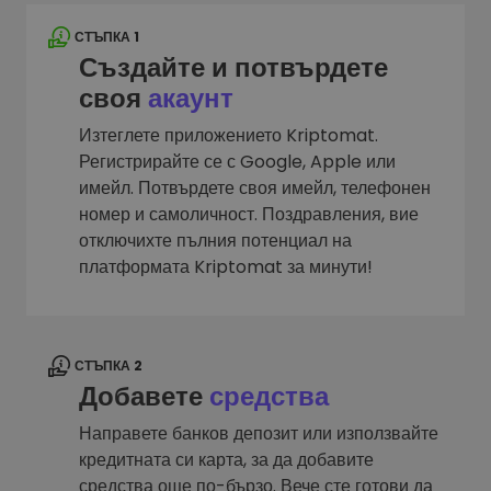
СТЪПКА 1
Създайте и потвърдете
своя
акаунт
Изтеглете приложението Kriptomat.
Регистрирайте се с Google, Apple или
имейл. Потвърдете своя имейл, телефонен
номер и самоличност. Поздравления, вие
отключихте пълния потенциал на
платформата Kriptomat за минути!
СТЪПКА 2
Добавете
средства
Направете банков депозит или използвайте
кредитната си карта, за да добавите
средства още по-бързо. Вече сте готови да