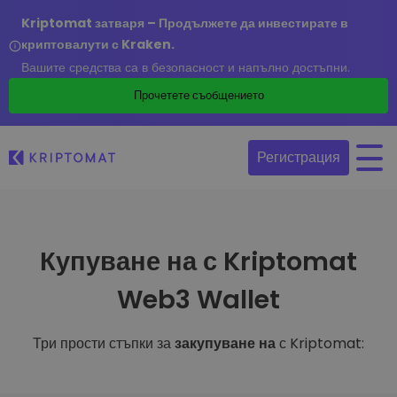
Kriptomat затваря – Продължете да инвестирате в
криптовалути с Kraken.
Вашите средства са в безопасност и напълно достъпни.
Прочетете съобщението
Регистрация
Купуване на с Kriptomat
Web3 Wallet
Три прости стъпки за
закупуване на
с Kriptomat: