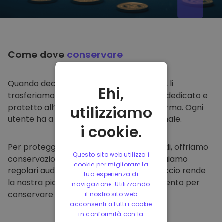
Come dove
conservare
Quando decidi di comprare su
Kriptomat
, li
Ehi,
trasferiamo direttamente nel tuo wallet dedicato e
protetto all’interno della nostra piattaforma. Ogni
utilizziamo
utente ha a disposizione un wallet personale.
i cookie.
Per proteggere i nostri clienti e i loro fondi, offriamo
Questo sito web utilizza i
conservazione offline protetta ed effettuiamo
cookie per migliorare la
regolari audit di sicurezza. Questo approccio rende
tua esperienza di
la nostra piattaforma un punto di riferimento per
navigazione. Utilizzando
conservare e altre criptovalute.
il nostro sito web
acconsenti a tutti i cookie
in conformità con la