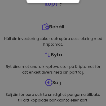
NÖDVÄNDIGT
köpt
?
PRESTANDA
INRIKTNING
Behåll
FUNKTIONER
Håll din investering säker och spåra dess ökning med
Kriptomat.
Byta
Byt dina mot andra kryptovalutor på Kriptomat för
att enkelt diversifiera din portfölj.
Sälj
Sälj din för euro och ta smidigt ut pengarna tillbaka
till ditt kopplade bankkonto eller kort.