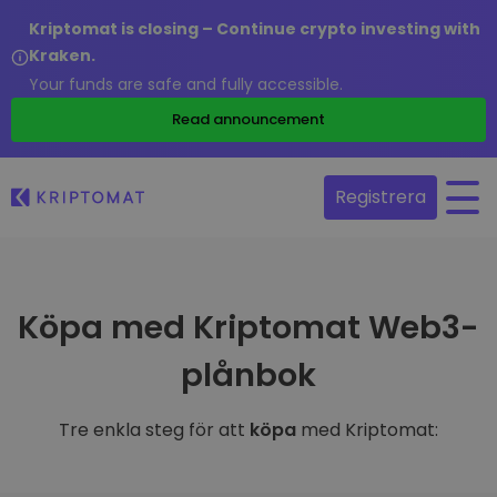
Kriptomat is closing – Continue crypto investing with
Kraken.
Your funds are safe and fully accessible.
Read announcement
Registrera
Köpa med Kriptomat Web3-
plånbok
Tre enkla steg för att
köpa
med Kriptomat: