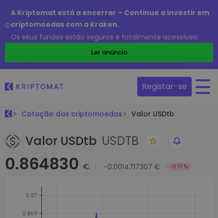
A Kriptomat está a encerrar – Continue a investir em
criptomoedas com a Kraken.
Os seus fundos estão seguros e totalmente acessíveis.
Ler anúncio
Registar-se
Cotação das criptomoedas
Valor USDtb
Valor USDtb
USDTB
0.864830
€
-0.0014717307 €
-0.17 %