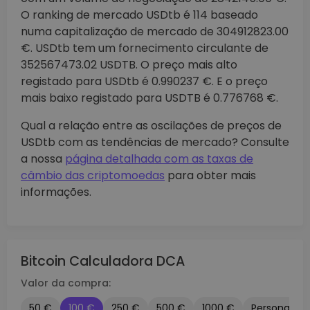
O ranking de mercado USDtb é 114 baseado
numa capitalização de mercado de 304912823.00
€. USDtb tem um fornecimento circulante de
352567473.02 USDTB. O preço mais alto
registado para USDtb é 0.990237 €. E o preço
mais baixo registado para USDTB é 0.776768 €.
Qual a relação entre as oscilações de preços de
USDtb com as tendências de mercado? Consulte
a nossa
página detalhada com as taxas de
câmbio das criptomoedas
para obter mais
informações.
Bitcoin Calculadora DCA
Valor da compra:
50 €
100 €
250 €
500 €
1000 €
Personaliza