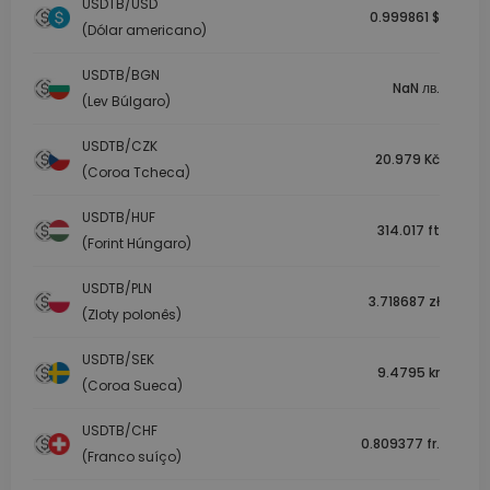
USDTB/USD
0.999861 $
(Dólar americano)
USDTB/BGN
NaN лв.
(Lev Búlgaro)
USDTB/CZK
20.979 Kč
(Coroa Tcheca)
USDTB/HUF
314.017 ft
(Forint Húngaro)
USDTB/PLN
3.718687 zł
(Zloty polonês)
USDTB/SEK
9.4795 kr
(Coroa Sueca)
USDTB/CHF
0.809377 fr.
(Franco suíço)