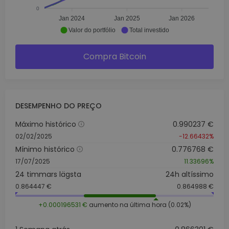
0
Jan 2024
Jan 2025
Jan 2026
Valor do portfólio
Total investido
Compra Bitcoin
DESEMPENHO DO PREÇO
Máximo histórico
0.990237 €
02/02/2025
-12.66432%
Mínimo histórico
0.776768 €
17/07/2025
11.33696%
24 timmars lägsta
24h altíssimo
0.864447 €
0.864988 €
+0.000196531 €
aumento na última hora (0.02%)