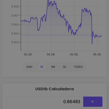
24H
1S
1M
1A
TUDO
USDtb Calculadora
€