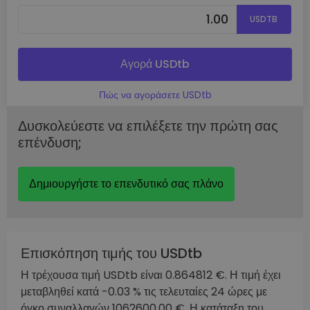
USDTB
Αγορά USDtb
Πώς να αγοράσετε USDtb
Δυσκολεύεστε να επιλέξετε την πρώτη σας
επένδυση;
Δημιουργήστε το επενδυτικό σας πλάνο
Επισκόπηση τιμής του USDtb
Η τρέχουσα τιμή USDtb είναι 0.864812 €. Η τιμή έχει
μεταβληθεί κατά -0.03 % τις τελευταίες 24 ώρες με
όγκο συναλλαγών 1062600.00 €. Η κατάταξη του