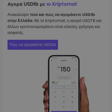
Αγορά USDtb με
το Kriptomat
Ανακαλύψτε
πού και πώς να αγοράσετε USDtb
στην Ελλάδα
. Με το Kriptomat, η αγορά USDTB και
άλλων κρυπτονομισμάτων είναι εύκολη, γρήγορη και
ασφαλής.
Πώς να αγοράσετε USDtb