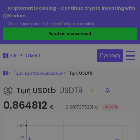
Kriptomat is closing – Continue crypto investing with
Kraken.
Your funds are safe and fully accessible.
Read announcement
Εγγραφή
Τιμές κρυπτονομισμάτων
Tιμή USDtb
Tιμή USDtb
USDTB
0.864812
€
-0.0017375351 €
-0.26 %