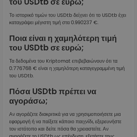
του USDtb σε ευρώ;
Το ιστορικό τιμών του USDtb δείχνει ότι το USDtb έχει
καταγράψει μέγιστη τιμή στα 0.990237 €.
Ποια είναι η χαμηλότερη τιμή
του USDtb σε ευρώ;
Τα δεδομένα του Kriptomat επιβεβαιώνουν ότι τα
0.776768 € είναι η χαμηλότερη καταγεγραμμένη τιμή
του USDtb.
Πόσα USDtb πρέπει να
αγοράσω;
Αν αγοράζετε διακριτικά για να χρησιμοποιήσετε μια
εφαρμογή ή να παίξετε κάποιο παιχνίδι, εξερευνήστε
τον ιστότοπο και δείτε πόσα θα χρειαστείτε. Αν
αγοράζετε το USDtb ως επένδυση, εξετάστε τους