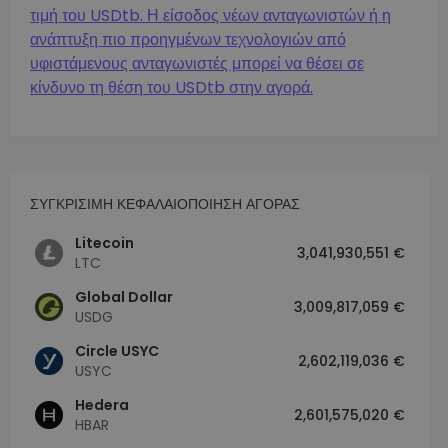
τιμή του USDtb. Η είσοδος νέων ανταγωνιστών ή η
ανάπτυξη πιο προηγμένων τεχνολογιών από
υφιστάμενους ανταγωνιστές μπορεί να θέσει σε
κίνδυνο τη θέση του USDtb στην αγορά.
ΣΥΓΚΡΙΣΙΜΗ ΚΕΦΑΛΑΙΟΠΟΙΗΣΗ ΑΓΟΡΑΣ
Litecoin
3,041,930,551 €
LTC
Global Dollar
3,009,817,059 €
USDG
Circle USYC
2,602,119,036 €
USYC
Hedera
2,601,575,020 €
HBAR