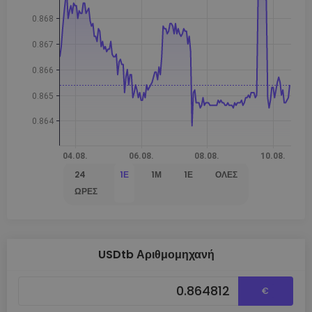
24
1Ε
1Μ
1Έ
ΌΛΕΣ
ΏΡΕΣ
USDtb Αριθμομηχανή
€