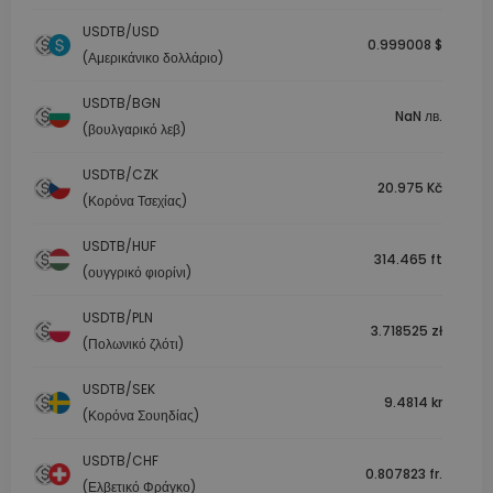
USDTB/USD
0.999008 $
(Αμερικάνικο δολλάριο)
USDTB/BGN
NaN лв.
(βουλγαρικό λεβ)
USDTB/CZK
20.975 Kč
(Κορόνα Τσεχίας)
USDTB/HUF
314.465 ft
(ουγγρικό φιορίνι)
USDTB/PLN
3.718525 zł
(Πολωνικό ζλότι)
USDTB/SEK
9.4814 kr
(Κορόνα Σουηδίας)
USDTB/CHF
0.807823 fr.
(Ελβετικό Φράγκο)