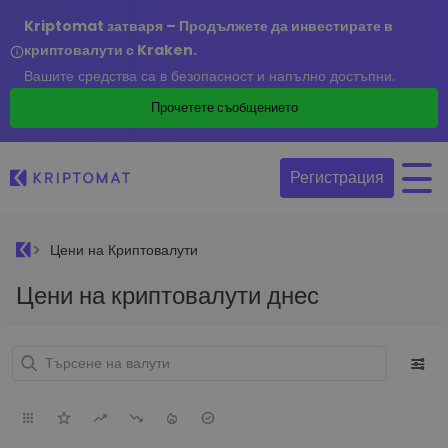
Kriptomat затваря – Продължете да инвестирате в
криптовалути с Kraken.
Вашите средства са в безопасност и напълно достъпни.
Прочетете съобщението
Регистрация
Цени на Криптовалути
Цени на криптовалути днес