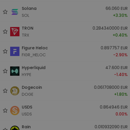
Solana
66.060 EUR
SOL
+3.30%
TRON
0.284340000 EUR
TRX
+0.40%
Figure Heloc
0.897757 EUR
FIGR_HELOC
-2.90%
Hyperliquid
47.600 EUR
HYPE
-1.40%
Dogecoin
0.061708000 EUR
DOGE
+1.80%
USDS
0.864946 EUR
USDS
0.00%
Rain
0.010932090 EUR