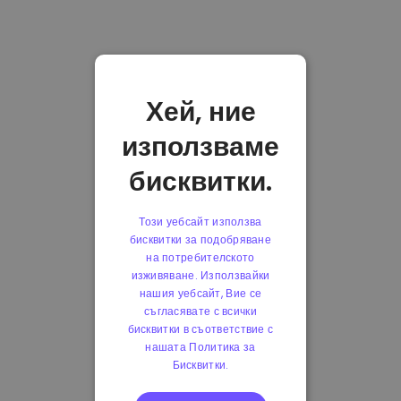
Хей, ние
използваме
бисквитки.
Този уебсайт използва
бисквитки за подобряване
на потребителското
изживяване. Използвайки
нашия уебсайт, Вие се
съгласявате с всички
бисквитки в съответствие с
нашата Политика за
Бисквитки.