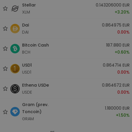
Stellar
0.143206000 EUR
XLM
+3.20%
Dai
0.864975 EUR
DAI
0.00%
Bitcoin Cash
187.880 EUR
BCH
+0.60%
USD1
0.864714 EUR
USD1
0.00%
Ethena USDe
0.864672 EUR
USDE
0.00%
Gram (prev.
1.180000 EUR
Toncoin)
+1.50%
GRAM