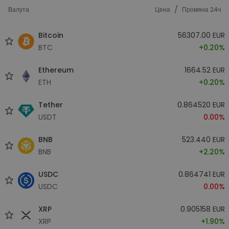
/
Валута
Цена
Промяна 24ч
Bitcoin
56307.00 EUR
BTC
+0.20%
Ethereum
1664.52 EUR
ETH
+0.20%
Tether
0.864520 EUR
USDT
0.00%
BNB
523.440 EUR
BNB
+2.20%
USDC
0.864741 EUR
USDC
0.00%
XRP
0.905158 EUR
XRP
+1.90%