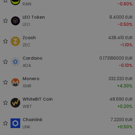
RAIN
-0.60%
LEO Token
8.4000 EUR
LEO
-0.50%
Zcash
438.410 EUR
ZEC
-1.10%
Cardano
0.173186000 EUR
ADA
-0.10%
Monero
332.320 EUR
XMR
+4.30%
WhiteBIT Coin
48.690 EUR
WBT
+0.20%
Chainlink
7.2200 EUR
LINK
+0.50%