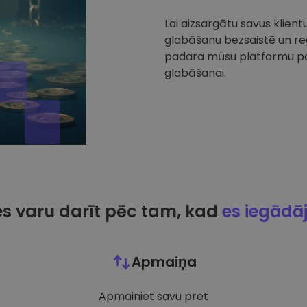
Lai aizsargātu savus klien
glabāšanu bezsaistē un reg
padara mūsu platformu par
glabāšanai.
es varu darīt pēc tam, kad
es iegādā
Apmaiņa
Apmainiet savu pret