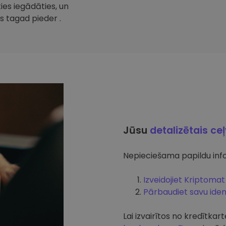
ties iegādāties, un
s tagad pieder .
Jūsu
detalizētais ce
Nepieciešama papildu info
Izveidojiet Kriptomat
Pārbaudiet savu ident
Lai izvairītos no kredītk