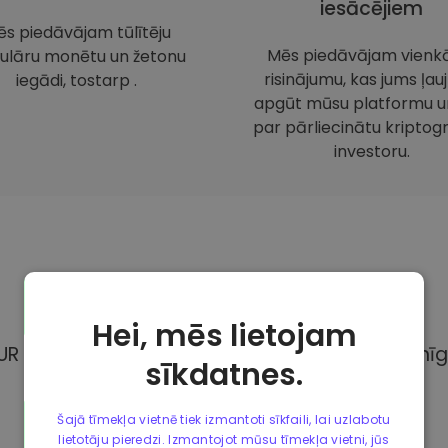
iesācējiem
s piedāvājam tūlītēju
Mēs piedāvājam vienk
ulāru monētu un žetonu
risinājumu, kas jums ļauj
iegādi, tostarp .
apgūt mūsu platformu un
par pārliecinātu kriptogr
investoru.
Maksājuma
metodes
Hei, mēs lietojam
UR Kriptomat, Jums ir pieejamas dažādas pilnīg
sīkdatnes.
Šajā tīmekļa vietnē tiek izmantoti sīkfaili, lai uzlabotu
lietotāju pieredzi. Izmantojot mūsu tīmekļa vietni, jūs