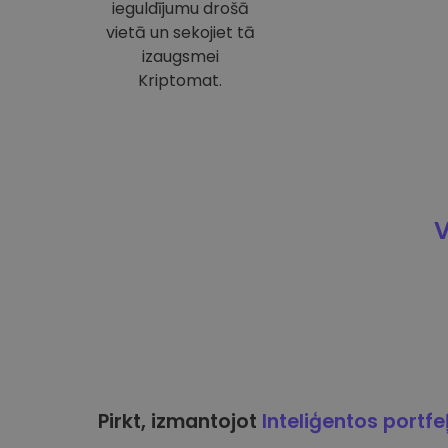
ieguldījumu drošā
vietā un sekojiet tā
izaugsmei
Kriptomat.
V
Pirkt, izmantojot
Inteliģentos portfe