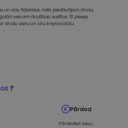
tus un viņu līdzekļus, mēs piedāvājam drošu
ulāri veicam drošības auditus. Šī pieeja
 drošu vietu un citu kriptovalūtu
jos
?
Pārdod
Pārdodiet savu ,