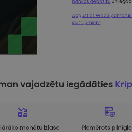
bankas depozītu
un iegādā
Apgūstiet Web3 pamatus u
jautājumiem
.
man vajadzētu iegādāties
Kri
lārāko monētu izlase
Piemērots pilnīgi