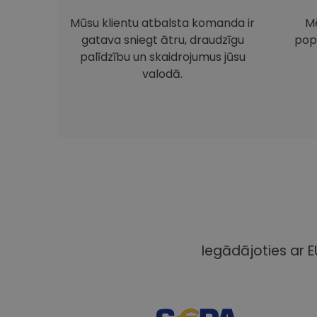
Mūsu klientu atbalsta komanda ir
Mē
gatava sniegt ātru, draudzīgu
pop
palīdzību un skaidrojumus jūsu
valodā.
Iegādājoties ar E