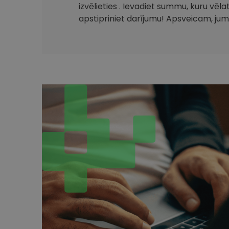
izvēlieties . Ievadiet summu, kuru vēla
apstipriniet darījumu! Apsveicam, jum