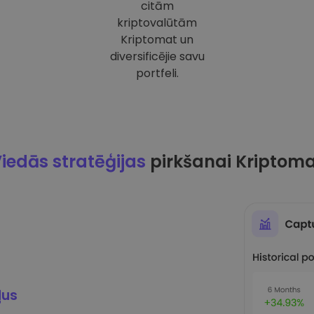
citām
kriptovalūtām
Kriptomat un
diversificējie savu
portfeli.
iedās stratēģijas
pirkšanai Kriptom
ļus