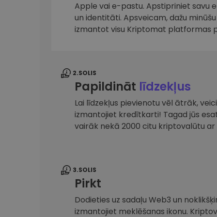
maks
Apple vai e-pastu. Apstipriniet savu 
un identitāti. Apsveicam, dažu minūšu 
Ieguldījumu palīgs
izmantot visu Kriptomat platformas 
Atrodi savu kripto stratēģiju
2.SOLIS
Papildināt
līdzekļus
Lai līdzekļus pievienotu vēl ātrāk, ve
izmantojiet kredītkarti! Tagad jūs es
vairāk nekā 2000 citu kriptovalūtu 
3.SOLIS
Pirkt
Dodieties uz sadaļu Web3 un noklikšķin
izmantojiet meklēšanas ikonu. Kripto