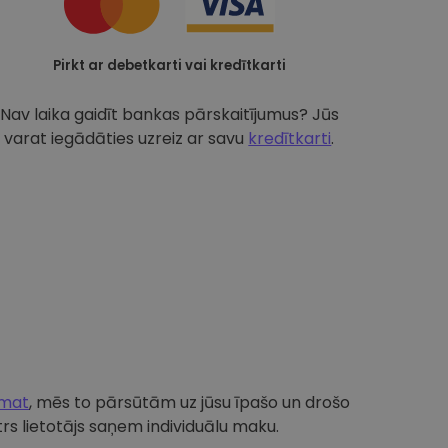
Pirkt ar debetkarti vai kredītkarti
Nav laika gaidīt bankas pārskaitījumus? Jūs
varat iegādāties uzreiz ar savu
kredītkarti
.
omat
, mēs to pārsūtām uz jūsu īpašo un drošo
s lietotājs saņem individuālu maku.