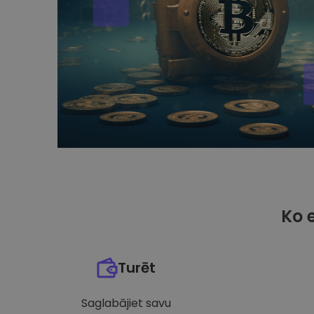
Ko 
Turēt
Saglabājiet savu