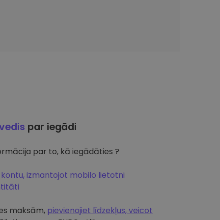
ļvedis
par iegādi
rmācija par to, kā iegādāties ?
 kontu, izmantojot mobilo lietotni
itāti
artes maksām,
pievienojiet līdzekļus, veicot