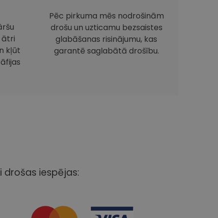
Pēc pirkuma mēs nodrošinām
āršu
drošu un uzticamu bezsaistes
 ātri
glabāšanas risinājumu, kas
 kļūt
garantē saglabātā drošību.
āfijas
i drošas iespējas: