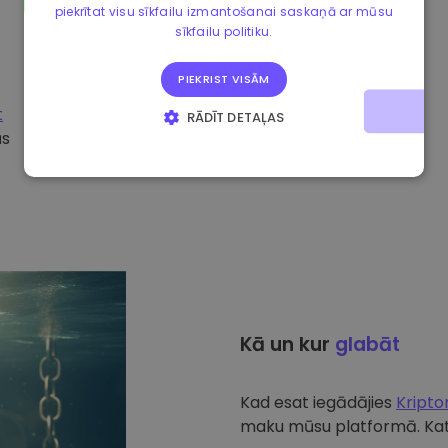
piekrītat visu sīkfailu izmantošanai saskaņā ar mūsu
sīkfailu politiku.
PIEKRIST VISĀM
t
RĀDĪT DETAĻAS
ūs
STRIKTI NEPIECIEŠAMIE
VEIKTSPĒJAS
MĒRĶA
FUNKCIONALITĀTES
Kā un kur
glabāt
Kad esat iegādājies
Kript
maku mūsu platformā. Katr