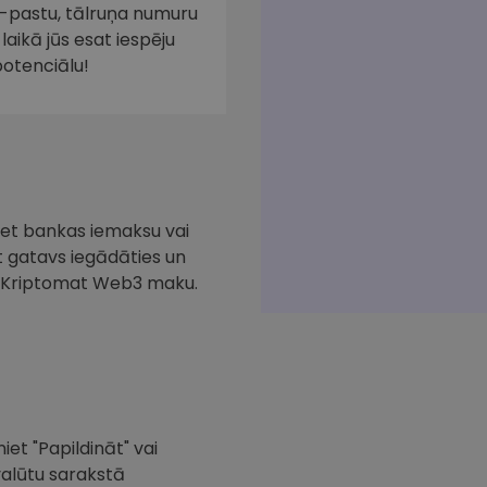
e-pastu, tālruņa numuru
laikā jūs esat iespēju
potenciālu!
iciet bankas iemaksu vai
at gatavs iegādāties un
ar Kriptomat Web3 maku.
iet "Papildināt" vai
valūtu sarakstā