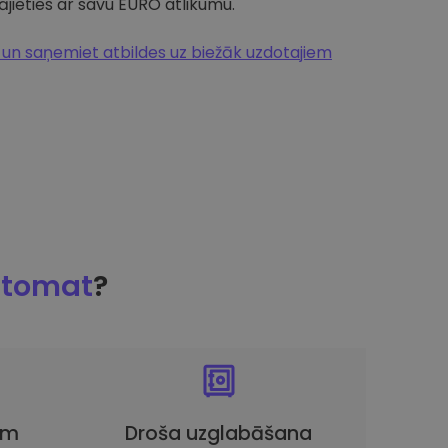
jieties ar savu EURO atlikumu.
n saņemiet atbildes uz biežāk uzdotajiem
ptomat
?
em
Droša uzglabāšana