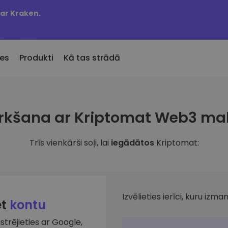
 ar Kraken.
es
Produkti
Kā tas strādā
KriptoEarn
Brīdin
irkšana ar Kriptomat Web3 ma
Pievienotie
Nopelniet atlīdzību par savu
Jūsu iec
Kriptomat pievienotie žetoni
kriptovalūtu
atjaunin
Trīs vienkārši soļi, lai
iegādātos
Kriptomat:
 būtu nopircis 100 €
Seifs
Aktīvi
bā…
ru
Uzkrājiet kriptovalūtu nākotnei
Atklājiet
en vērtība būtu
Portfeļ
Atkārtotie pirkumi
Viedas a
Regulāri plānotie ieguldījumi (DCA)
veiktspēj
Izvēlieties ierīci, kuru izman
et
kontu
istrējieties ar Google,
lūtu