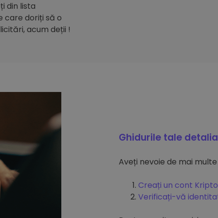
 din lista
care doriți să o
citări, acum deții !
Ghidurile tale detali
Aveți nevoie de mai multe
Creați un cont Kripto
Verificați-vă identit