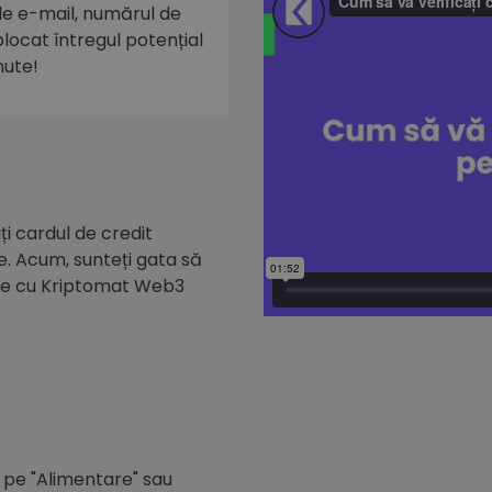
 de e-mail, numărul de
eblocat întregul potențial
nute!
i cardul de credit
e. Acum, sunteți gata să
de cu Kriptomat Web3
c pe "Alimentare" sau