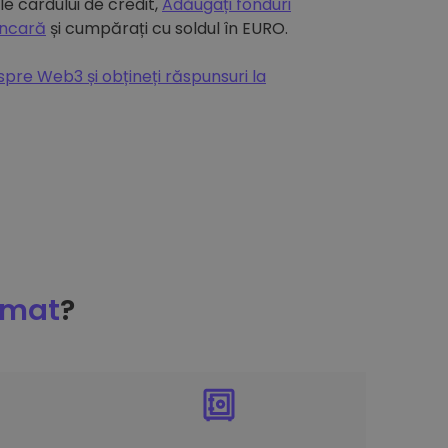
e cardului de credit,
Adăugați fonduri
ancară
și cumpărați cu soldul în EURO.
espre Web3 și obțineți răspunsuri la
omat
?