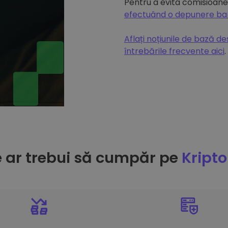
Pentru a evita comisioanel
efectuând o depunere b
Aflați noțiunile de bază d
întrebările frecvente aici
.
e ar trebui să cumpăr pe
Kript