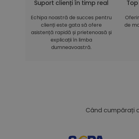
Suport clienți în timp real
Top
Echipa noastră de succes pentru
Oferi
clienți este gata să ofere
de mo
asistență rapidă și prietenoasă și
explicații în limba
dumneavoastră.
Când cumpărați cu 