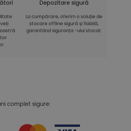
ători
Depozitare sigură
itate
La cumpărare, oferim o soluție de
veți
stocare offline sigură și fiabilă,
noastră
garantând siguranța -ului stocat.
itor
or.
uni complet sigure: