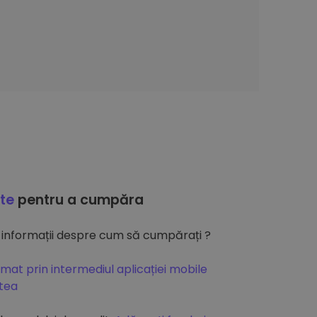
ate
pentru a cumpăra
 informații despre cum să cumpărați ?
mat prin intermediul aplicației mobile
atea