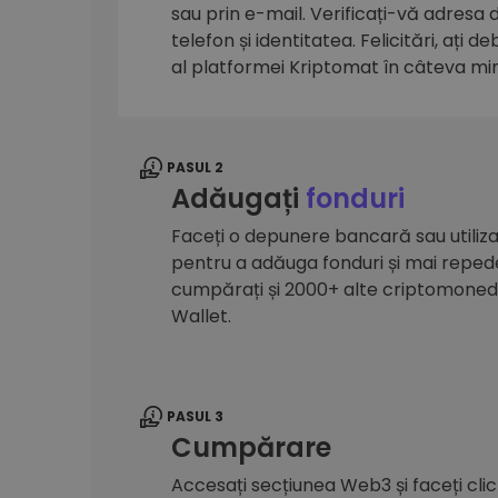
sau prin e-mail. Verificați-vă adresa
Explorator de investiții
telefon și identitatea. Felicitări, ați d
Găsește-ți strategia cripto
al platformei Kriptomat în câteva mi
PASUL 2
Adăugați
fonduri
Faceți o depunere bancară sau utilizaț
pentru a adăuga fonduri și mai reped
cumpărați și 2000+ alte criptomone
Wallet.
PASUL 3
Cumpărare
Accesați secțiunea Web3 și faceți cli