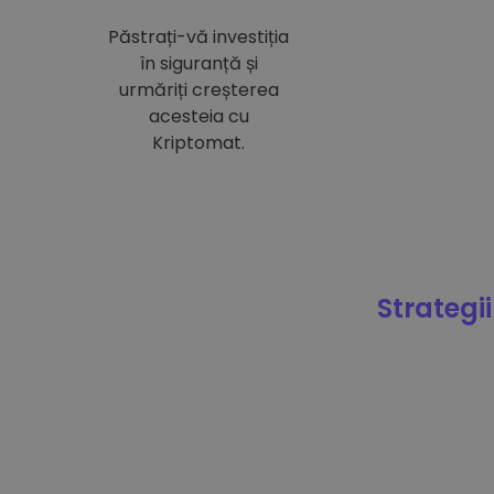
Păstrați-vă investiția
în siguranță și
urmăriți creșterea
acesteia cu
Kriptomat.
Strategii