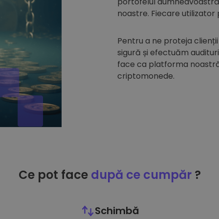
portofelul dumneavoastră d
noastre. Fiecare utilizator
Pentru a ne proteja clienții
sigură și efectuăm auditur
face ca platforma noastră 
criptomonede.
Ce pot face
după ce cumpăr
?
Schimbă