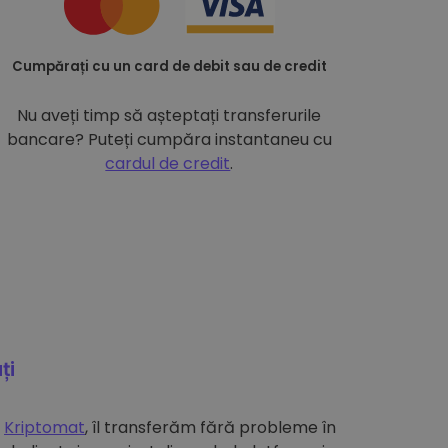
Cumpărați cu un card de debit sau de credit
Nu aveți timp să așteptați transferurile
bancare? Puteți cumpăra instantaneu cu
cardul de credit
.
ți
e
Kriptomat
, îl transferăm fără probleme în