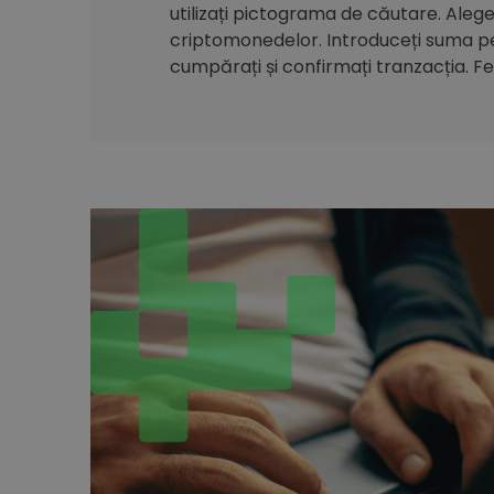
utilizați pictograma de căutare. Alegeți
criptomonedelor. Introduceți suma pe 
cumpărați și confirmați tranzacția. Feli