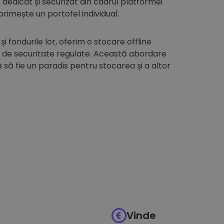
edicat și securizat din cadrul platformei
 primește un portofel individual.
 și fondurile lor, oferim o stocare offline
i de securitate regulate. Această abordare
să fie un paradis pentru stocarea și a altor
Vinde