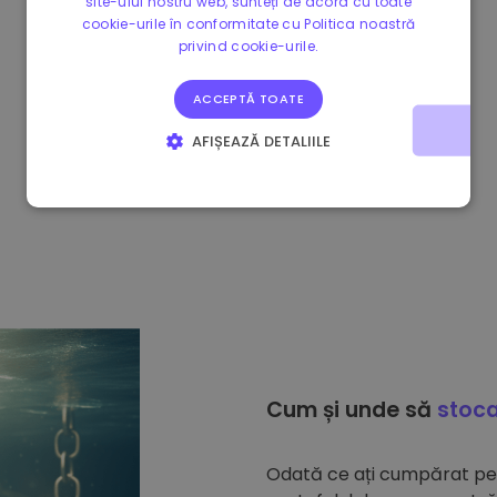
site-ului nostru web, sunteți de acord cu toate
cookie-urile în conformitate cu Politica noastră
privind cookie-urile.
ACCEPTĂ TOATE
AFIȘEAZĂ DETALIILE
STRICT NECESARE
DE PERFORMANȚĂ
DE TARGETARE
DE FUNCŢIONALITATE
Cum și unde să
stoca
Odată ce ați cumpărat p